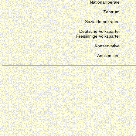
Nationalliberale
Zentrum
Sozialdemokraten
Deutsche Volkspartei
Freisinnige Volkspartei
Konservative
Antisemiten