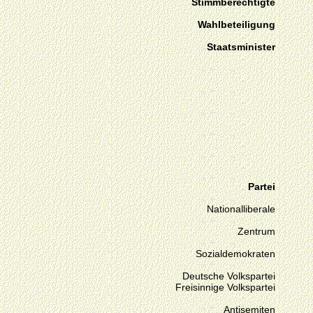
Stimmberechtigte
Wahlbeteiligung
Staatsminister
Partei
Nationalliberale
Zentrum
Sozialdemokraten
Deutsche Volkspartei
Freisinnige Volkspartei
Antisemiten