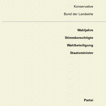
Konservative
Bund der Landwirte
Wahljahre
Stimmberechtigte
Wahlbeteiligung
Staatsminister
Partei