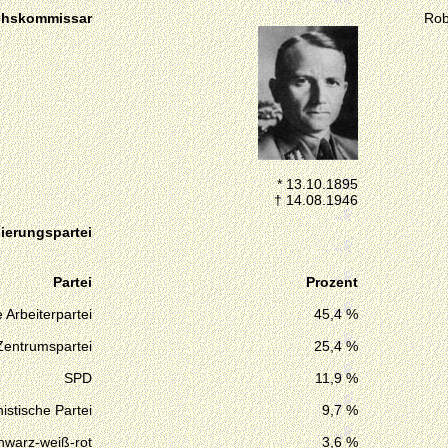
chskommissar
Rob
* 13.10.1895
† 14.08.1946
ierungspartei
Partei
Prozent
 Arbeiterpartei
45,4 %
Zentrumspartei
25,4 %
SPD
11,9 %
stische Partei
9,7 %
hwarz-weiß-rot
3,6 %