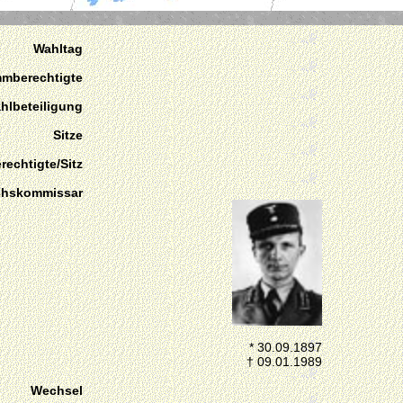
Wahltag
mmberechtigte
hlbeteiligung
Sitze
echtigte/Sitz
chskommissar
* 30.09.1897
† 09.01.1989
Wechsel