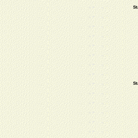
St
St