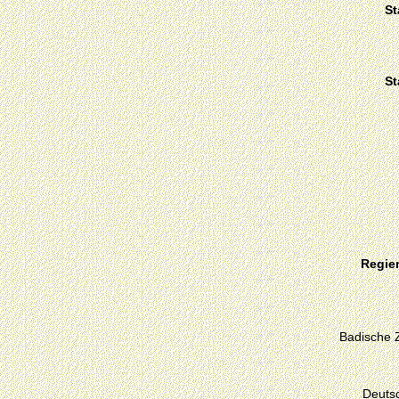
St
St
Regie
Badische 
Deutsc