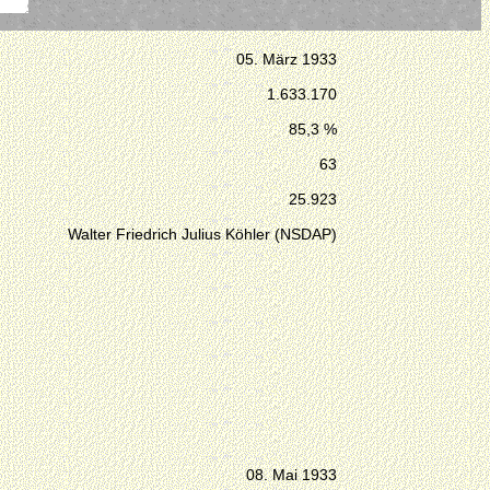
05. März 1933
1.633.170
85,3 %
63
25.923
Walter Friedrich Julius Köhler (NSDAP)
08. Mai 1933