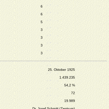
6
6
5
3
3
3
3
25. Oktober 1925
1.439.235
54,2 %
72
19.989
Dr. Josef Schmitt (Zentrum)