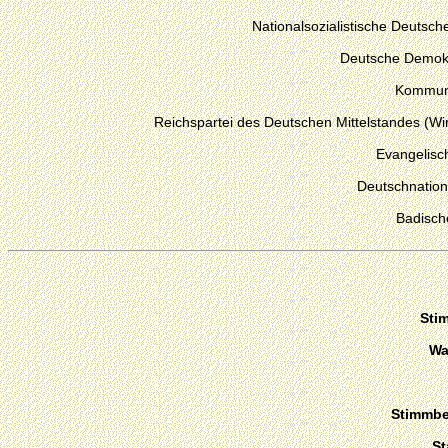
Nationalsozialistische Deutsche
Deutsche Demokr
Kommuni
Reichspartei des Deutschen Mittelstandes (Wir
Evangelisc
Deutschnation
Badisch
Sti
Wa
Stimmber
St