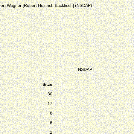
ert Wagner [Robert Heinrich Backfisch] (NSDAP)
NSDAP
Sitze
30
17
8
6
2