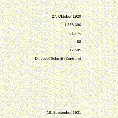
27. Oktober 1929
1.538.690
61,4 %
88
17.485
Dr. Josef Schmitt (Zentrum)
18. September 1931