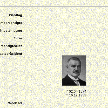
Wahltag
mmberechtigte
hlbeteiligung
Sitze
echtigte/Sitz
aatspräsident
* 02.04.1874
† 16.12.1939
Wechsel