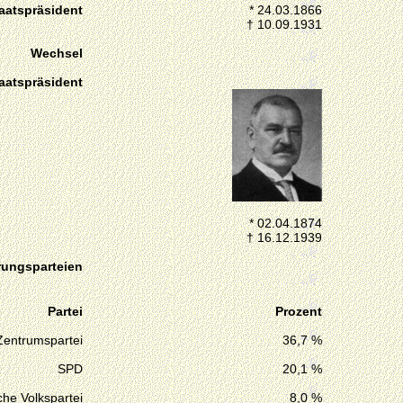
aatspräsident
* 24.03.1866
† 10.09.1931
Wechsel
aatspräsident
* 02.04.1874
† 16.12.1939
rungsparteien
Partei
Prozent
Zentrumspartei
36,7 %
SPD
20,1 %
he Volkspartei
8,0 %