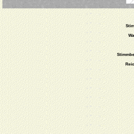
Sti
Wa
Stimmber
Rei