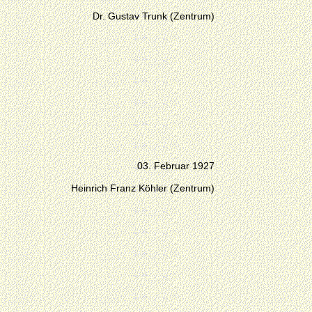
Dr. Gustav Trunk (Zentrum)
03. Februar 1927
Heinrich Franz Köhler (Zentrum)