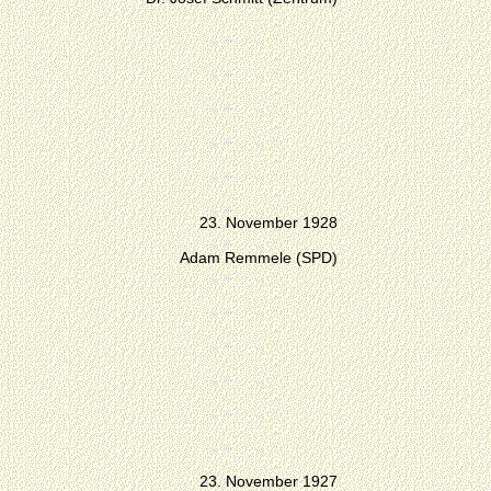
23. November 1928
Adam Remmele (SPD)
23. November 1927