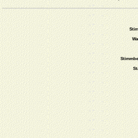
Sti
Wa
Stimmber
St