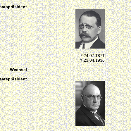
aatspräsident
* 24.07.1871
† 23.04.1936
Wechsel
aatspräsident