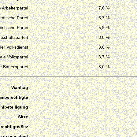
 Arbeiterpartei
7,0 %
atische Partei
6,7 %
stische Partei
5,9 %
tschaftspartei)
3,8 %
her Volksdienst
3,8 %
ale Volkspartei
3,7 %
e Bauernpartei
3,0 %
Wahltag
mmberechtigte
hlbeteiligung
Sitze
echtigte/Sitz
aatspräsident