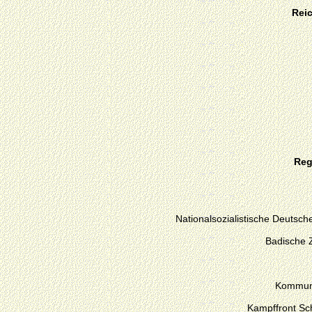
Rei
Reg
Nationalsozialistische Deutsche
Badische 
Kommuni
Kampffront Sc