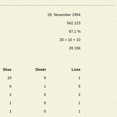
28. November 1954
562.123
87,1 %
20 = 10 + 10
28.106
Sitze
Direkt
Liste
10
9
1
6
1
5
2
0
2
1
0
1
1
0
1