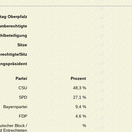
tag Oberpfalz
mmberechtigte
hlbeteiligung
Sitze
echtigte/Sitz
ungspräsident
Partei
Prozent
CSU
48,3 %
SPD
27,1 %
Bayernpartei
9,4 %
FDP
4,6 %
tscher Block /
%
d Entrechteten