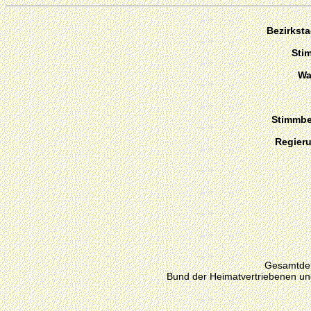
Bezirkst
Sti
Wa
Stimmber
Regier
Gesamtdeu
Bund der Heimatvertriebenen un