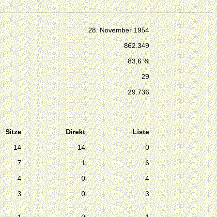
28. November 1954
862.349
83,6 %
29
29.736
Sitze
Direkt
Liste
14
14
0
7
1
6
4
0
4
3
0
3