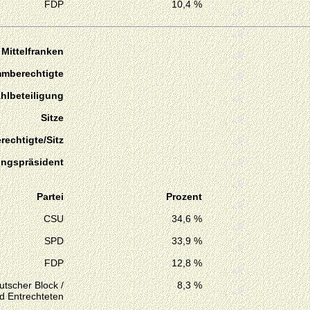
FDP
10,4 %
 Mittelfranken
mmberechtigte
hlbeteiligung
Sitze
echtigte/Sitz
ungspräsident
Partei
Prozent
CSU
34,6 %
SPD
33,9 %
FDP
12,8 %
tscher Block /
8,3 %
d Entrechteten