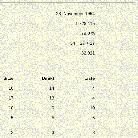
28. November 1954
1.729.115
79,0 %
54 = 27 + 27
32.021
Sitze
Direkt
Liste
18
14
4
17
13
4
10
0
10
5
5
5
3
3
3