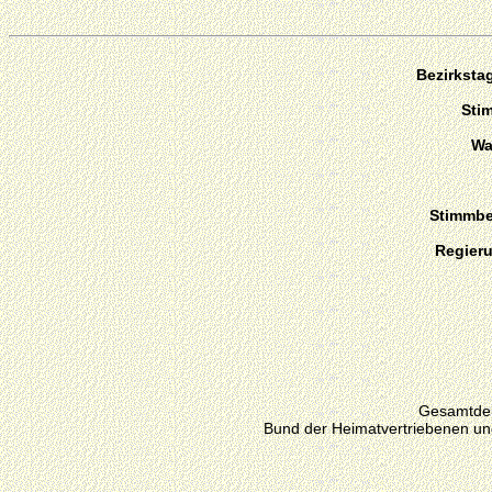
Bezirksta
Sti
Wa
Stimmber
Regier
Gesamtdeu
Bund der Heimatvertriebenen un