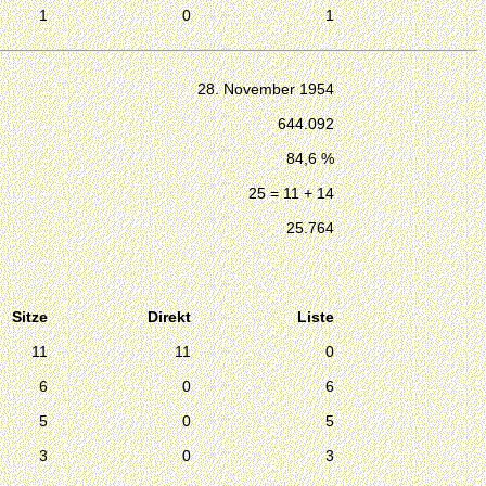
1
0
1
28. November 1954
644.092
84,6 %
25 = 11 + 14
25.764
Sitze
Direkt
Liste
11
11
0
6
0
6
5
0
5
3
0
3