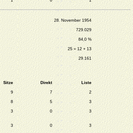
1
0
1
28. November 1954
729.029
84,0 %
25 = 12 + 13
29.161
Sitze
Direkt
Liste
9
7
2
8
5
3
3
0
3
3
0
3