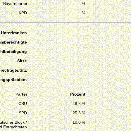
Bayernpartei
%
KPD
%
 Unterfranken
mmberechtigte
hlbeteiligung
Sitze
echtigte/Sitz
ungspräsident
Partei
Prozent
CSU
48,8 %
SPD
25,3 %
tscher Block /
10,0 %
d Entrechteten