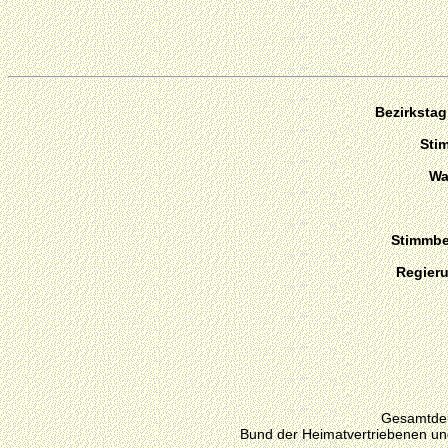
Bezirkstag
Sti
Wa
Stimmber
Regier
Gesamtdeu
Bund der Heimatvertriebenen un