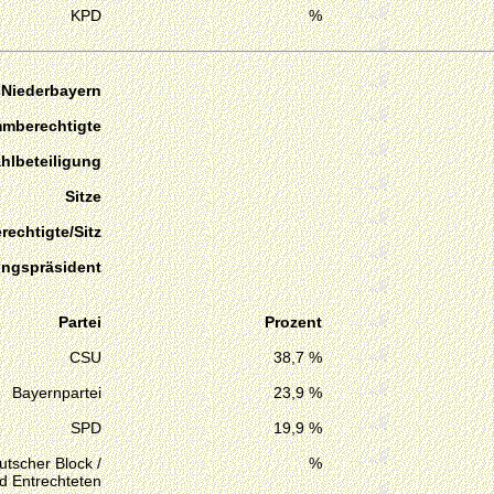
KPD
%
 Niederbayern
mmberechtigte
hlbeteiligung
Sitze
echtigte/Sitz
ungspräsident
Partei
Prozent
CSU
38,7 %
Bayernpartei
23,9 %
SPD
19,9 %
tscher Block /
%
d Entrechteten