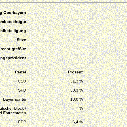
ag Oberbayern
mmberechtigte
hlbeteiligung
Sitze
echtigte/Sitz
ungspräsident
Partei
Prozent
CSU
31,3 %
SPD
30,3 %
Bayernpartei
18,0 %
tscher Block /
%
d Entrechteten
FDP
6,4 %