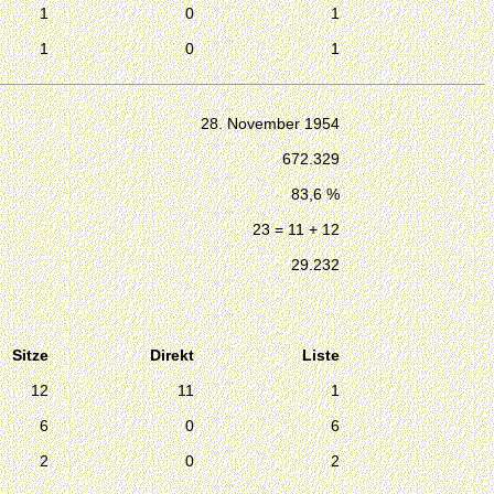
1
0
1
1
0
1
28. November 1954
672.329
83,6 %
23 = 11 + 12
29.232
Sitze
Direkt
Liste
12
11
1
6
0
6
2
0
2