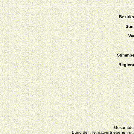
Bezirks
Sti
Wa
Stimmber
Regier
Gesamtdeu
Bund der Heimatvertriebenen un