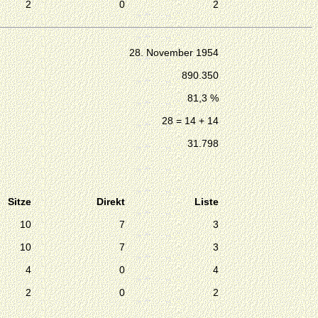
2
0
2
28. November 1954
890.350
81,3 %
28 = 14 + 14
31.798
Sitze
Direkt
Liste
10
7
3
10
7
3
4
0
4
2
0
2