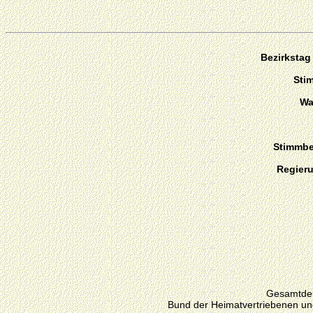
Bezirkstag
Sti
Wa
Stimmber
Regier
Gesamtdeu
Bund der Heimatvertriebenen un