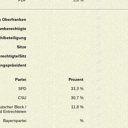
FDP
5,8 %
g Oberfranken
mmberechtigte
hlbeteiligung
Sitze
echtigte/Sitz
ungspräsident
Partei
Prozent
SPD
33,3 %
CSU
30,7 %
tscher Block /
11,8 %
d Entrechteten
Bayernpartei
%