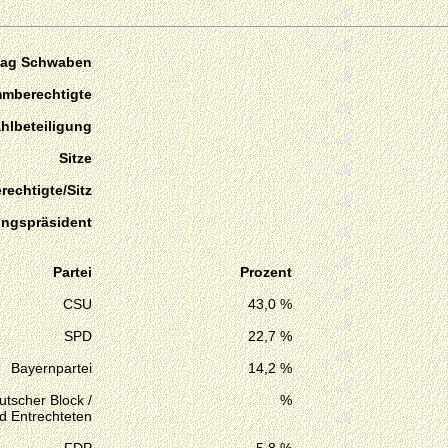
tag Schwaben
mmberechtigte
hlbeteiligung
Sitze
echtigte/Sitz
ungspräsident
Partei
Prozent
CSU
43,0 %
SPD
22,7 %
Bayernpartei
14,2 %
tscher Block /
%
d Entrechteten