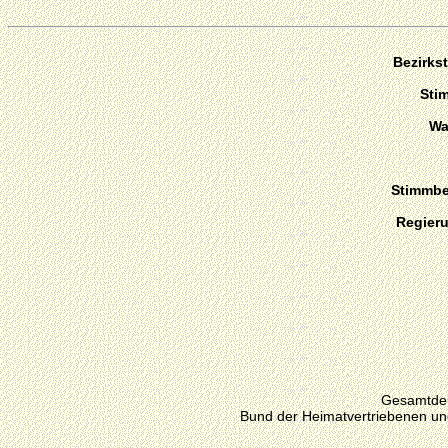
Bezirks
Sti
Wa
Stimmber
Regier
Gesamtdeu
Bund der Heimatvertriebenen un