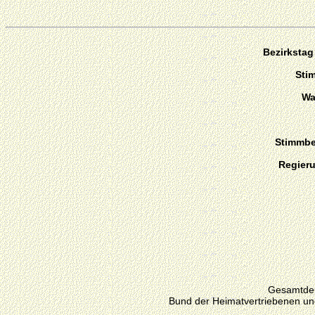
Bezirkstag
Sti
Wa
Stimmber
Regier
Gesamtdeu
Bund der Heimatvertriebenen un