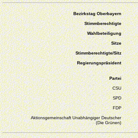
Bezirkstag Oberbayern
Stimmberechtigte
Wahlbeteiligung
Sitze
Stimmberechtigte/Sitz
Regierungspräsident
Partei
CSU
SPD
FDP
Aktionsgemeinschaft Unabhängiger Deutscher
(Die Grünen)