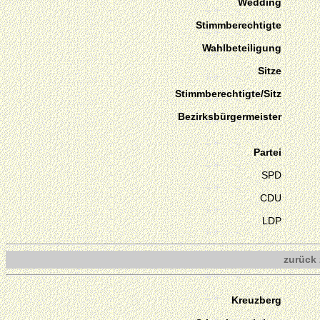
Wedding
Stimmberechtigte
Wahlbeteiligung
Sitze
Stimmberechtigte/Sitz
Bezirksbürgermeister
Partei
SPD
CDU
LDP
zurück 
Kreuzberg