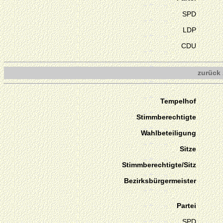
SPD
LDP
CDU
zurück 
Tempelhof
Stimmberechtigte
Wahlbeteiligung
Sitze
Stimmberechtigte/Sitz
Bezirksbürgermeister
Partei
SPD