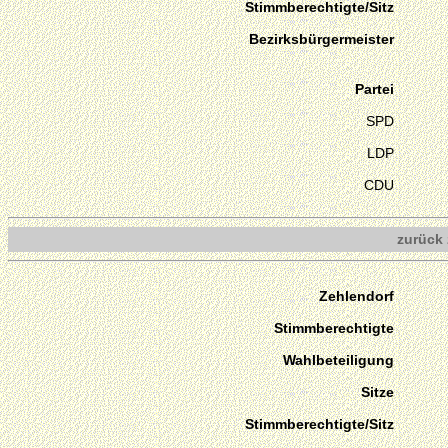
Stimmberechtigte/Sitz
Bezirksbürgermeister
Partei
SPD
LDP
CDU
zurück 
Zehlendorf
Stimmberechtigte
Wahlbeteiligung
Sitze
Stimmberechtigte/Sitz