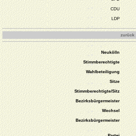
CDU
LDP
zurück 
Neukölln
Stimmberechtigte
Wahlbeteiligung
Sitze
Stimmberechtigte/Sitz
Bezirksbürgermeister
Wechsel
Bezirksbürgermeister
Partei