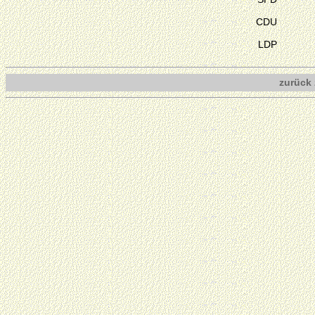
CDU
LDP
zurück 