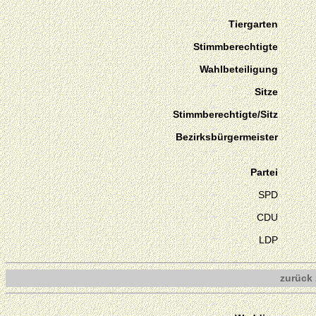
Tiergarten
Stimmberechtigte
Wahlbeteiligung
Sitze
Stimmberechtigte/Sitz
Bezirksbürgermeister
Partei
SPD
CDU
LDP
zurück 