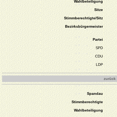
Wahlbeteiligung
Sitze
Stimmberechtigte/Sitz
Bezirksbürgermeister
Partei
SPD
CDU
LDP
zurück 
Spandau
Stimmberechtigte
Wahlbeteiligung