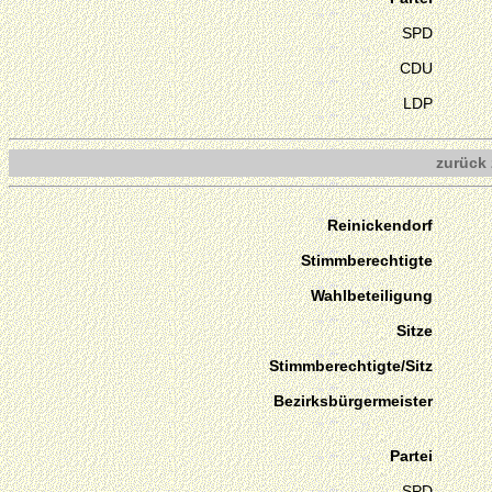
SPD
CDU
LDP
zurück 
Reinickendorf
Stimmberechtigte
Wahlbeteiligung
Sitze
Stimmberechtigte/Sitz
Bezirksbürgermeister
Partei
SPD