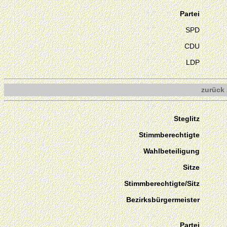
Partei
SPD
CDU
LDP
zurück 
Steglitz
Stimmberechtigte
Wahlbeteiligung
Sitze
Stimmberechtigte/Sitz
Bezirksbürgermeister
Partei