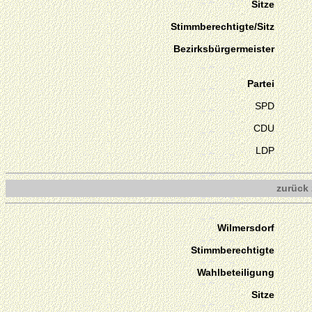
Sitze
Stimmberechtigte/Sitz
Bezirksbürgermeister
Partei
SPD
CDU
LDP
zurück 
Wilmersdorf
Stimmberechtigte
Wahlbeteiligung
Sitze