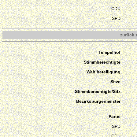
CDU
SPD
zurück 
Tempelhof
Stimmberechtigte
Wahlbeteiligung
Sitze
Stimmberechtigte/Sitz
Bezirksbürgermeister
Partei
SPD
CDU