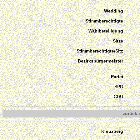
Wedding
Stimmberechtigte
Wahlbeteiligung
Sitze
Stimmberechtigte/Sitz
Bezirksbürgermeister
Partei
SPD
CDU
zurück 
Kreuzberg