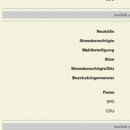
zurück 
Neukölln
Stimmberechtigte
Wahlbeteiligung
Sitze
Stimmberechtigte/Sitz
Bezirksbürgermeister
Partei
SPD
CDU
zurück 