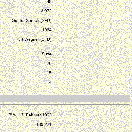
45
3.972
Günter Spruch (SPD)
1964
Kurt Wegner (SPD)
Sitze
26
15
4
BVV 17. Februar 1963
139.221