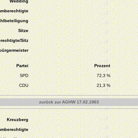
Wedding
mmberechtigte
hlbeteiligung
Sitze
echtigte/Sitz
bürgermeister
Partei
Prozent
SPD
72,3 %
CDU
21,3 %
zurück zur AGHW 17.02.1963
Kreuzberg
mmberechtigte