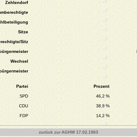
Zehlendorf
mmberechtigte
hlbeteiligung
Sitze
echtigte/Sitz
bürgermeister
Wechsel
bürgermeister
Partei
Prozent
SPD
46,2 %
CDU
38,9 %
FDP
14,2 %
zurück zur AGHW 17.02.1963