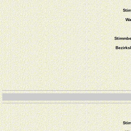
Sti
Wa
Stimmber
Bezirks
Sti