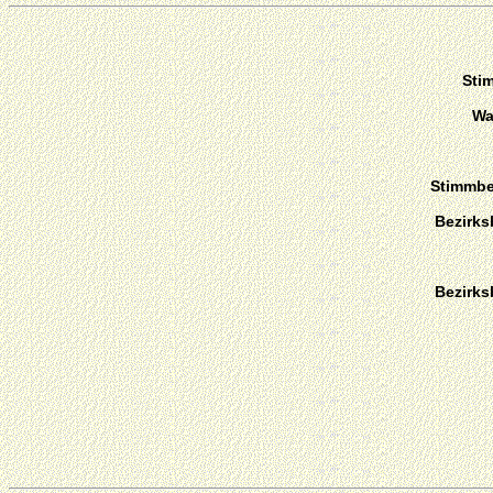
Sti
Wa
Stimmber
Bezirks
Bezirks