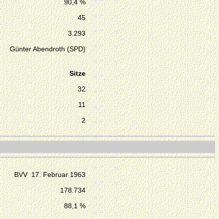
90,4 %
45
3.293
Günter Abendroth (SPD)
Sitze
32
11
2
BVV 17. Februar 1963
178.734
88,1 %