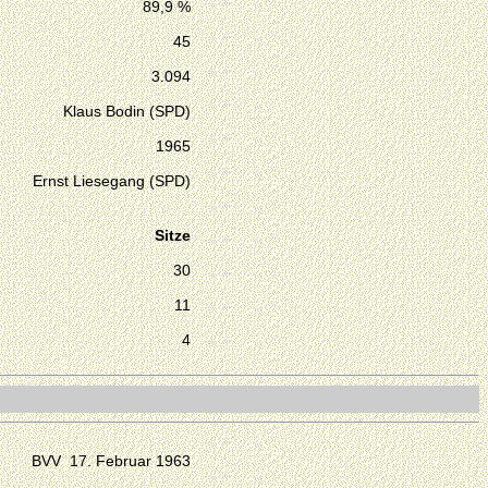
89,9 %
45
3.094
Klaus Bodin (SPD)
1965
Ernst Liesegang (SPD)
Sitze
30
11
4
BVV 17. Februar 1963