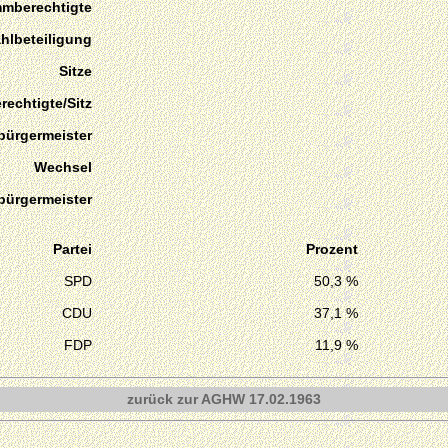
mmberechtigte
hlbeteiligung
Sitze
echtigte/Sitz
bürgermeister
Wechsel
bürgermeister
Partei
Prozent
SPD
50,3 %
CDU
37,1 %
FDP
11,9 %
zurück zur AGHW 17.02.1963