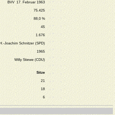
BVV 17. Februar 1963
75.425
88,0 %
45
1.676
H.-Joachim Schnitzer (SPD)
1965
Willy Stiewe (CDU)
Sitze
21
18
6