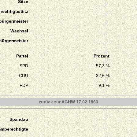
Sitze
echtigte/Sitz
bürgermeister
Wechsel
bürgermeister
Partei
Prozent
SPD
57,3 %
CDU
32,6 %
FDP
9,1 %
zurück zur AGHW 17.02.1963
Spandau
mmberechtigte