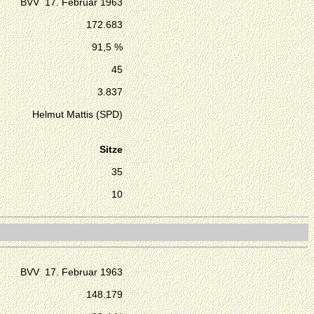
BVV 17. Februar 1963
172.683
91,5 %
45
3.837
Helmut Mattis (SPD)
Sitze
35
10
BVV 17. Februar 1963
148.179