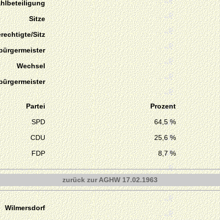
hlbeteiligung
Sitze
echtigte/Sitz
bürgermeister
Wechsel
bürgermeister
Partei
Prozent
SPD
64,5 %
CDU
25,6 %
FDP
8,7 %
zurück zur AGHW 17.02.1963
Wilmersdorf