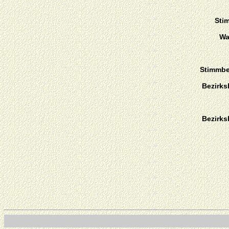
Sti
Wa
Stimmber
Bezirks
Bezirks