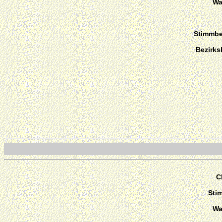
Wa
Stimmber
Bezirks
C
Sti
Wa