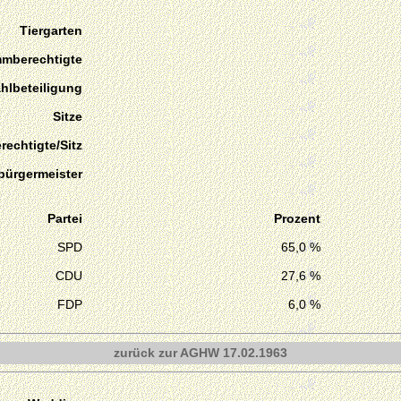
Tiergarten
mmberechtigte
hlbeteiligung
Sitze
echtigte/Sitz
bürgermeister
Partei
Prozent
SPD
65,0 %
CDU
27,6 %
FDP
6,0 %
zurück zur AGHW 17.02.1963