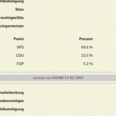
hlbeteiligung
Sitze
echtigte/Sitz
bürgermeister
Partei
Prozent
SPD
69,6 %
CDU
23,5 %
FDP
5,2 %
zurück zur AGHW 17.02.1963
harlottenburg
mmberechtigte
hlbeteiligung