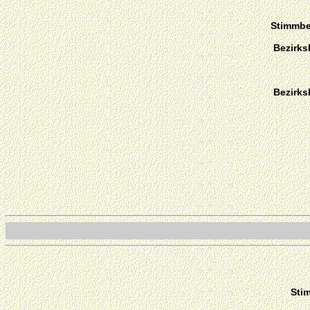
Stimmber
Bezirks
Bezirks
Sti