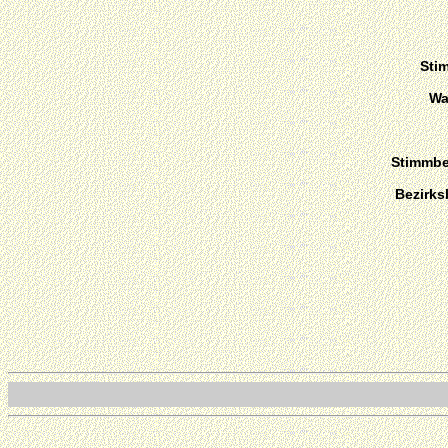
Sti
Wa
Stimmber
Bezirks