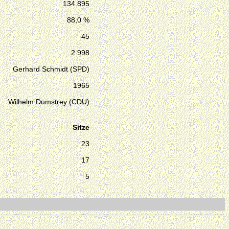
134.895
88,0 %
45
2.998
Gerhard Schmidt (SPD)
1965
Wilhelm Dumstrey (CDU)
Sitze
23
17
5