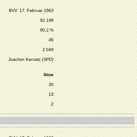
BVV 17. Februar 1963
92.198
90,2 %
45
2.049
Joachim Karnatz (SPD)
Sitze
30
13
2