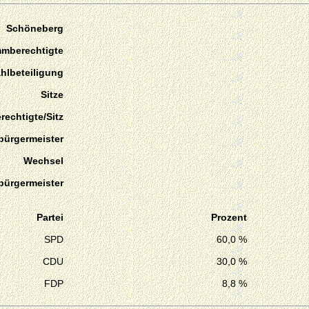
Schöneberg
mmberechtigte
hlbeteiligung
Sitze
echtigte/Sitz
bürgermeister
Wechsel
bürgermeister
Partei
Prozent
SPD
60,0 %
CDU
30,0 %
FDP
8,8 %