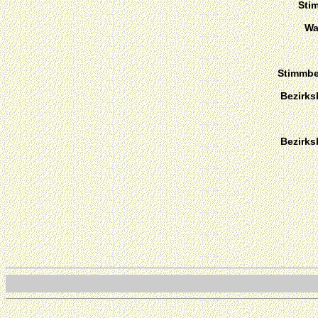
Sti
Wa
Stimmber
Bezirks
Bezirks