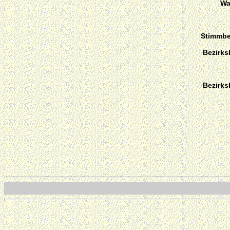
Wa
Stimmber
Bezirks
Bezirks