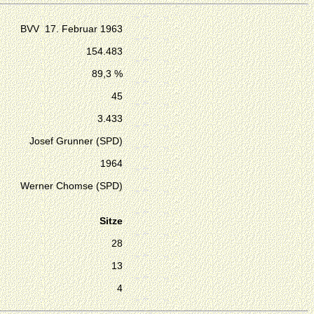
BVV 17. Februar 1963
154.483
89,3 %
45
3.433
Josef Grunner (SPD)
1964
Werner Chomse (SPD)
Sitze
28
13
4