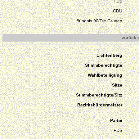
PDS
CDU
Bündnis 90/Die Grünen
zurück 
Lichtenberg
Stimmberechtigte
Wahlbeteiligung
Sitze
Stimmberechtigte/Sitz
Bezirksbürgermeister
Partei
PDS