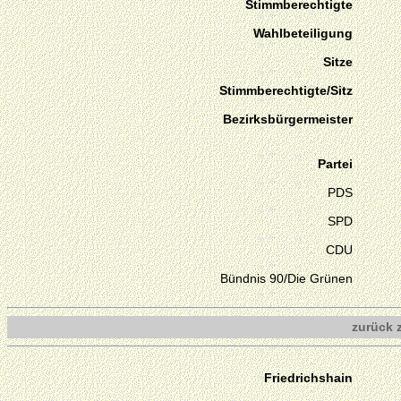
Stimmberechtigte
Wahlbeteiligung
Sitze
Stimmberechtigte/Sitz
Bezirksbürgermeister
Partei
PDS
SPD
CDU
Bündnis 90/Die Grünen
zurück 
Friedrichshain