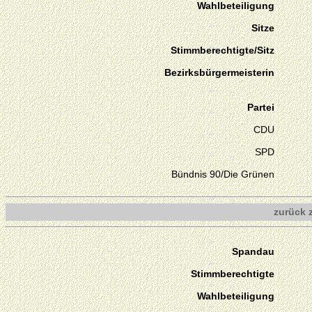
Wahlbeteiligung
Sitze
Stimmberechtigte/Sitz
Bezirksbürgermeisterin
Partei
CDU
SPD
Bündnis 90/Die Grünen
zurück 
Spandau
Stimmberechtigte
Wahlbeteiligung