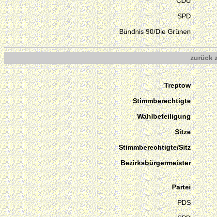
CDU
SPD
Bündnis 90/Die Grünen
zurück 
Treptow
Stimmberechtigte
Wahlbeteiligung
Sitze
Stimmberechtigte/Sitz
Bezirksbürgermeister
Partei
PDS