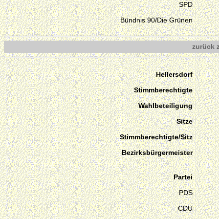
SPD
Bündnis 90/Die Grünen
zurück 
Hellersdorf
Stimmberechtigte
Wahlbeteiligung
Sitze
Stimmberechtigte/Sitz
Bezirksbürgermeister
Partei
PDS
CDU