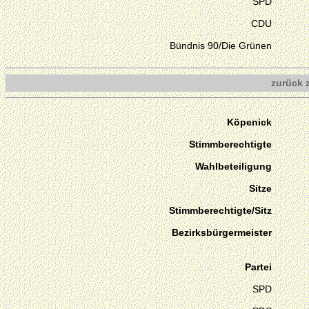
SPD
CDU
Bündnis 90/Die Grünen
zurück 
Köpenick
Stimmberechtigte
Wahlbeteiligung
Sitze
Stimmberechtigte/Sitz
Bezirksbürgermeister
Partei
SPD