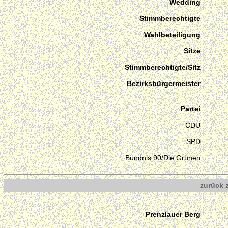
Wedding
Stimmberechtigte
Wahlbeteiligung
Sitze
Stimmberechtigte/Sitz
Bezirksbürgermeister
Partei
CDU
SPD
Bündnis 90/Die Grünen
zurück 
Prenzlauer Berg