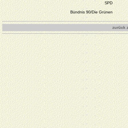
SPD
Bündnis 90/Die Grünen
zurück 