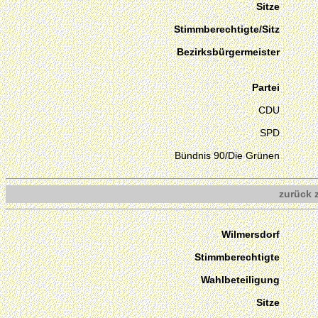
Sitze
Stimmberechtigte/Sitz
Bezirksbürgermeister
Partei
CDU
SPD
Bündnis 90/Die Grünen
zurück 
Wilmersdorf
Stimmberechtigte
Wahlbeteiligung
Sitze