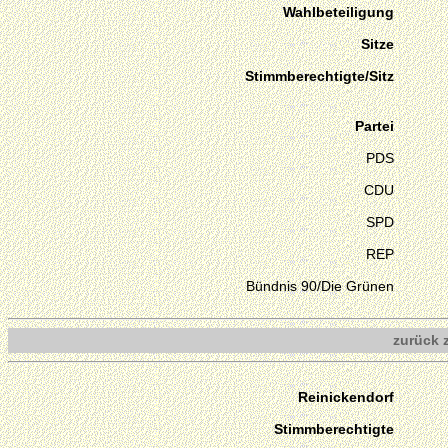
Wahlbeteiligung
Sitze
Stimmberechtigte/Sitz
Partei
PDS
CDU
SPD
REP
Bündnis 90/Die Grünen
zurück 
Reinickendorf
Stimmberechtigte