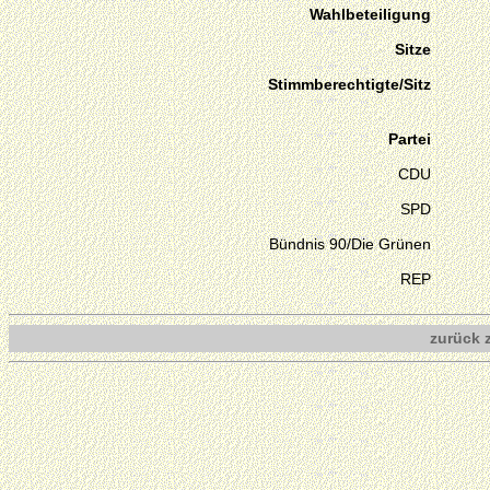
Wahlbeteiligung
Sitze
Stimmberechtigte/Sitz
Partei
CDU
SPD
Bündnis 90/Die Grünen
REP
zurück 