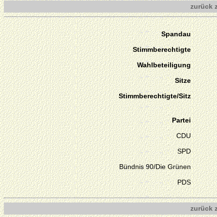
zurück 
Spandau
Stimmberechtigte
Wahlbeteiligung
Sitze
Stimmberechtigte/Sitz
Partei
CDU
SPD
Bündnis 90/Die Grünen
PDS
zurück 