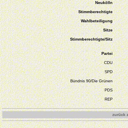
Neukölln
Stimmberechtigte
Wahlbeteiligung
Sitze
Stimmberechtigte/Sitz
Partei
CDU
SPD
Bündnis 90/Die Grünen
PDS
REP
zurück 