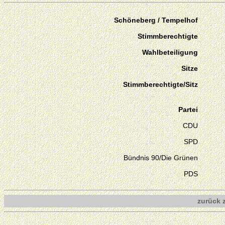
Schöneberg / Tempelhof
Stimmberechtigte
Wahlbeteiligung
Sitze
Stimmberechtigte/Sitz
Partei
CDU
SPD
Bündnis 90/Die Grünen
PDS
zurück 