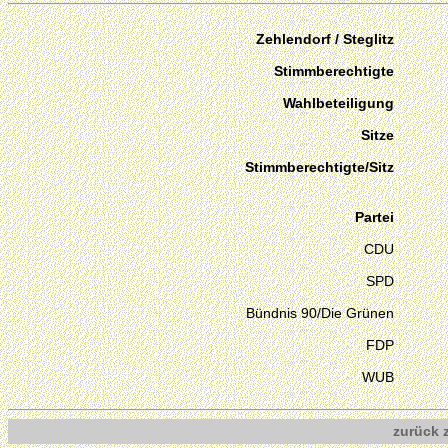
Zehlendorf / Steglitz
Stimmberechtigte
Wahlbeteiligung
Sitze
Stimmberechtigte/Sitz
Partei
CDU
SPD
Bündnis 90/Die Grünen
FDP
WUB
zurück 