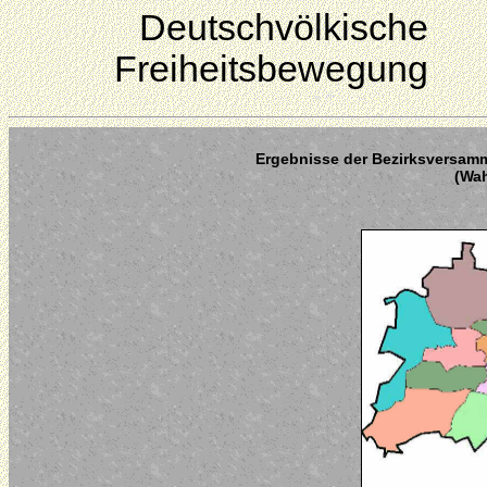
Deutschvölkische
Freiheitsbewegung
Ergebnisse der Bezirksversamm
(Wah