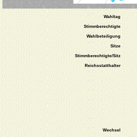
Wahltag
Stimmberechtigte
Wahlbeteiligung
Sitze
Stimmberechtigte/Sitz
Reichsstatthalter
Wechsel