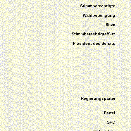
Stimmberechtigte
Wahlbeteiligung
Sitze
Stimmberechtigte/Sitz
Präsident des Senats
Regierungspartei
Partei
SPD