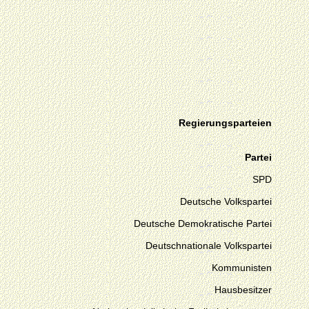
Regierungsparteien
Partei
SPD
Deutsche Volkspartei
Deutsche Demokratische Partei
Deutschnationale Volkspartei
Kommunisten
Hausbesitzer