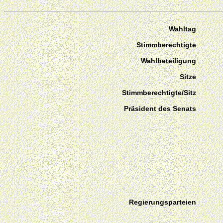
Wahltag
Stimmberechtigte
Wahlbeteiligung
Sitze
Stimmberechtigte/Sitz
Präsident des Senats
Regierungsparteien