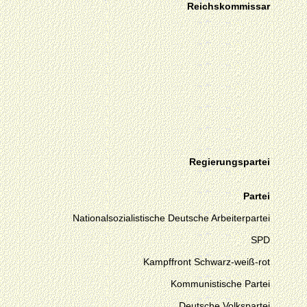
Reichskommissar
Regierungspartei
Partei
Nationalsozialistische Deutsche Arbeiterpartei
SPD
Kampffront Schwarz-weiß-rot
Kommunistische Partei
Deutsche Volkspartei