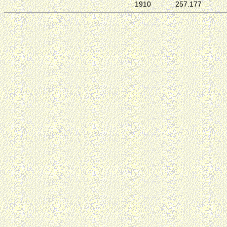
1910
257.177