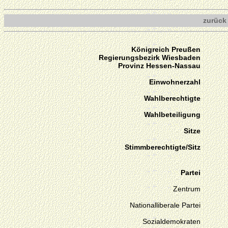
zurück
Königreich Preußen
Regierungsbezirk Wiesbaden
Provinz Hessen-Nassau
Einwohnerzahl
Wahlberechtigte
Wahlbeteiligung
Sitze
Stimmberechtigte/Sitz
Partei
Zentrum
Nationalliberale Partei
Sozialdemokraten