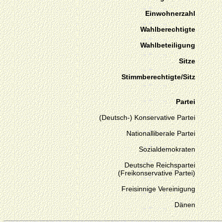
Einwohnerzahl
Wahlberechtigte
Wahlbeteiligung
Sitze
Stimmberechtigte/Sitz
Partei
(Deutsch-) Konservative Partei
Nationalliberale Partei
Sozialdemokraten
Deutsche Reichspartei
(Freikonservative Partei)
Freisinnige Vereinigung
Dänen