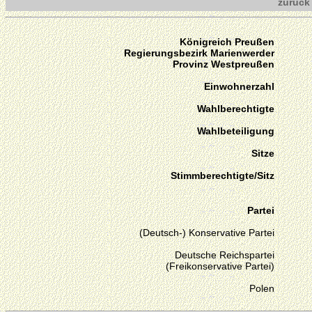
zurück
Königreich Preußen
Regierungsbezirk Marienwerder
Provinz Westpreußen
Einwohnerzahl
Wahlberechtigte
Wahlbeteiligung
Sitze
Stimmberechtigte/Sitz
Partei
(Deutsch-) Konservative Partei
Deutsche Reichspartei
(Freikonservative Partei)
Polen