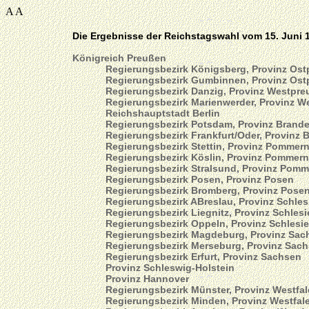
A A
Die Ergebnisse der Reichstagswahl vom 15. Juni 
Königreich Preußen
Regierungsbezirk Königsberg, Provinz Os
Regierungsbezirk Gumbinnen, Provinz Os
Regierungsbezirk Danzig, Provinz Westpr
Regierungsbezirk Marienwerder, Provinz 
Reichshauptstadt Berlin
Regierungsbezirk Potsdam, Provinz Brand
Regierungsbezirk Frankfurt/Oder, Provinz
Regierungsbezirk Stettin, Provinz Pommer
Regierungsbezirk Köslin, Provinz Pommern
Regierungsbezirk Stralsund, Provinz Pomm
Regierungsbezirk Posen, Provinz Posen
Regierungsbezirk Bromberg, Provinz Pose
Regierungsbezirk ABreslau, Provinz Schles
Regierungsbezirk Liegnitz, Provinz Schlesi
Regierungsbezirk Oppeln, Provinz Schlesi
Regierungsbezirk Magdeburg, Provinz Sac
Regierungsbezirk Merseburg, Provinz Sac
Regierungsbezirk Erfurt, Provinz Sachsen
Provinz Schleswig-Holstein
Provinz Hannover
Regierungsbezirk Münster, Provinz Westfa
Regierungsbezirk Minden, Provinz Westfal