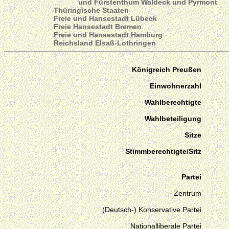
und Fürstenthum Waldeck und Pyrmont
Thüringische Staaten
Freie und Hansestadt Lübeck
Freie Hansestadt Bremen
Freie und Hansestadt Hamburg
Reichsland Elsaß-Lothringen
Königreich Preußen
Einwohnerzahl
Wahlberechtigte
Wahlbeteiligung
Sitze
Stimmberechtigte/Sitz
Partei
Zentrum
(Deutsch-) Konservative Partei
Nationalliberale Partei