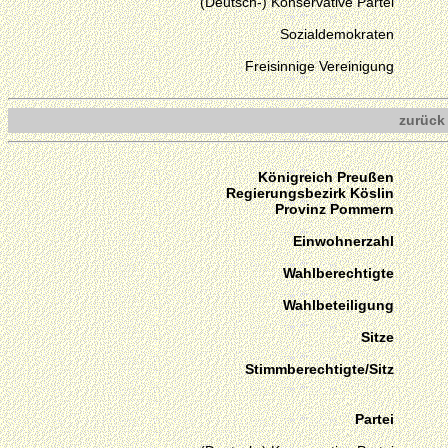
(Deutsch-) Konservative Partei
Sozialdemokraten
Freisinnige Vereinigung
zurück
Königreich Preußen
Regierungsbezirk Köslin
Provinz Pommern
Einwohnerzahl
Wahlberechtigte
Wahlbeteiligung
Sitze
Stimmberechtigte/Sitz
Partei