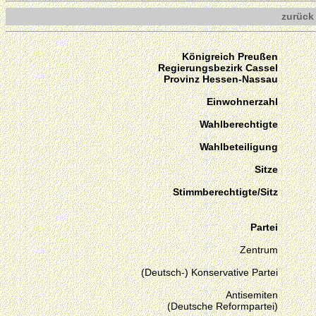
zurück
Königreich Preußen
Regierungsbezirk Cassel
Provinz Hessen-Nassau
Einwohnerzahl
Wahlberechtigte
Wahlbeteiligung
Sitze
Stimmberechtigte/Sitz
Partei
Zentrum
(Deutsch-) Konservative Partei
Antisemiten
(Deutsche Reformpartei)