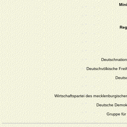
Min
Reg
Deutschnation
Deutschvölkische Fre
Deutsc
Wirtschaftspartei des mecklenburgische
Deutsche Demokr
Gruppe für