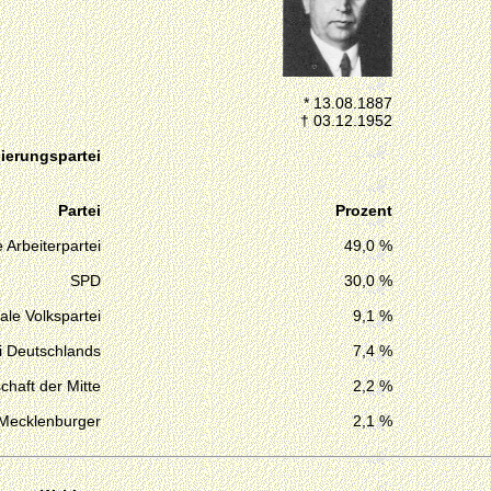
* 13.08.1887
† 03.12.1952
ierungspartei
Partei
Prozent
 Arbeiterpartei
49,0 %
SPD
30,0 %
ale Volkspartei
9,1 %
i Deutschlands
7,4 %
chaft der Mitte
2,2 %
 Mecklenburger
2,1 %