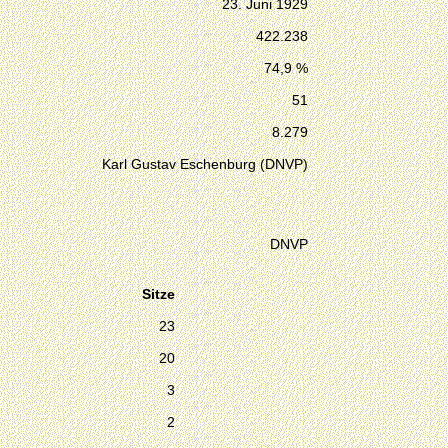
23. Juni 1929
422.238
74,9 %
51
8.279
Karl Gustav Eschenburg (DNVP)
DNVP
Sitze
23
20
3
2