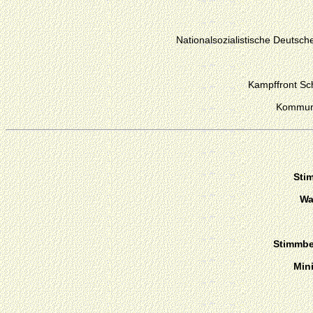
Nationalsozialistische Deutsche
Kampffront Sc
Kommuni
Sti
Wa
Stimmber
Min