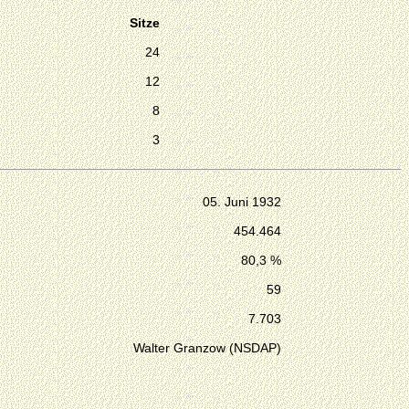
Sitze
24
12
8
3
05. Juni 1932
454.464
80,3 %
59
7.703
Walter Granzow (NSDAP)