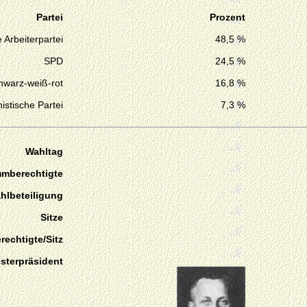
Partei
Prozent
 Arbeiterpartei
48,5 %
SPD
24,5 %
hwarz-weiß-rot
16,8 %
stische Partei
7,3 %
Wahltag
mmberechtigte
hlbeteiligung
Sitze
echtigte/Sitz
isterpräsident