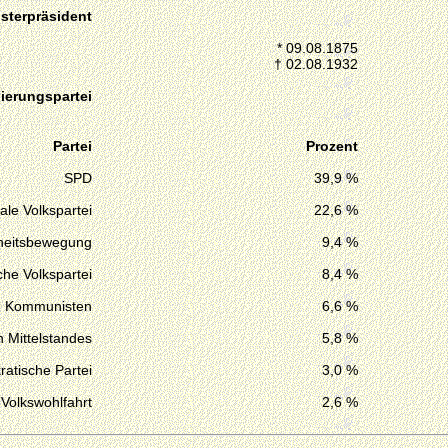
isterpräsident
* 09.08.1875
† 02.08.1932
ierungspartei
Partei
Prozent
SPD
39,9 %
ale Volkspartei
22,6 %
iheitsbewegung
9,4 %
he Volkspartei
8,4 %
Kommunisten
6,6 %
n Mittelstandes
5,8 %
atische Partei
3,0 %
 Volkswohlfahrt
2,6 %