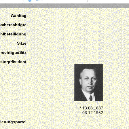
Wahltag
mmberechtigte
hlbeteiligung
Sitze
echtigte/Sitz
isterpräsident
* 13.08.1887
† 03.12.1952
ierungspartei