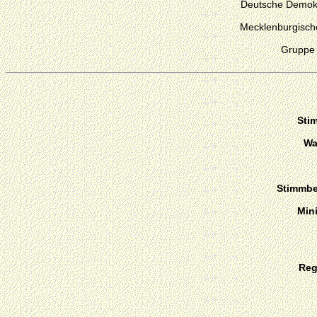
Deutsche Demokr
Mecklenburgisch
Gruppe 
Sti
Wa
Stimmber
Min
Reg