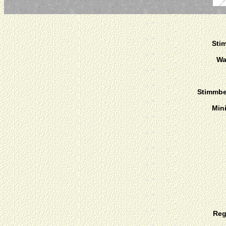
Sti
Wa
Stimmber
Min
Reg