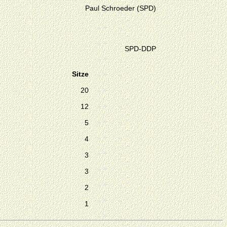
Paul Schroeder (SPD)
SPD-DDP
Sitze
20
12
5
4
3
3
2
1