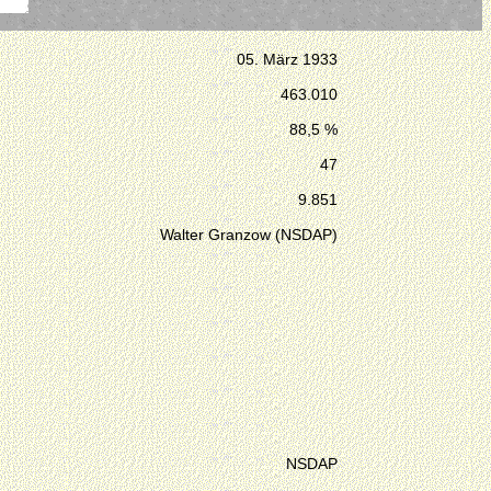
05. März 1933
463.010
88,5 %
47
9.851
Walter Granzow (NSDAP)
NSDAP