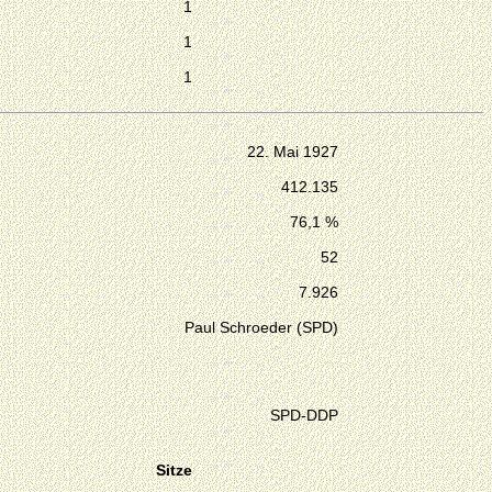
1
1
1
22. Mai 1927
412.135
76,1 %
52
7.926
Paul Schroeder (SPD)
SPD-DDP
Sitze