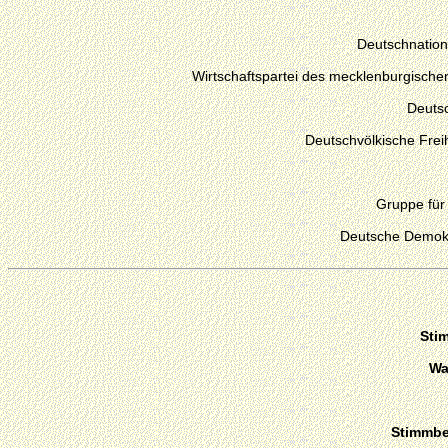
Deutschnation
Wirtschaftspartei des mecklenburgische
Deutsc
Deutschvölkische Fre
Gruppe für
Deutsche Demokr
Sti
Wa
Stimmber