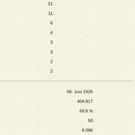
21
11
6
4
3
3
2
2
06. Juni 1926
404.817
69,6 %
50
8.096