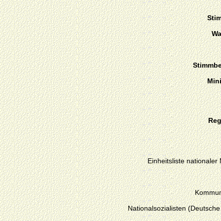
Sti
Wa
Stimmber
Min
Reg
Einheitsliste nationale
Kommuni
Nationalsozialisten (Deutsche 