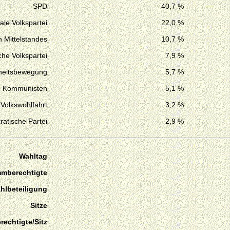
SPD
40,7 %
ale Volkspartei
22,0 %
n Mittelstandes
10,7 %
he Volkspartei
7,9 %
iheitsbewegung
5,7 %
Kommunisten
5,1 %
 Volkswohlfahrt
3,2 %
atische Partei
2,9 %
Wahltag
mmberechtigte
hlbeteiligung
Sitze
echtigte/Sitz