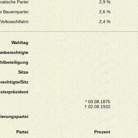
atische Partei
2,9 %
e Bauernpartei
2,6 %
Volkswohlfahrt
2,4 %
Wahltag
mmberechtigte
hlbeteiligung
Sitze
echtigte/Sitz
isterpräsident
* 09.08.1875
† 02.08.1932
ierungspartei
Partei
Prozent