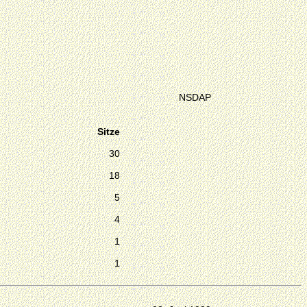
NSDAP
Sitze
30
18
5
4
1
1