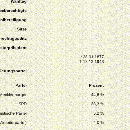
Wahltag
mmberechtigte
hlbeteiligung
Sitze
echtigte/Sitz
isterpräsident
* 28.01.1877
† 13.12.1943
ierungspartei
Partei
Prozent
r Mecklenburger
44,6 %
SPD
38,3 %
stische Partei
5,2 %
Arbeiterpartei)
4,0 %