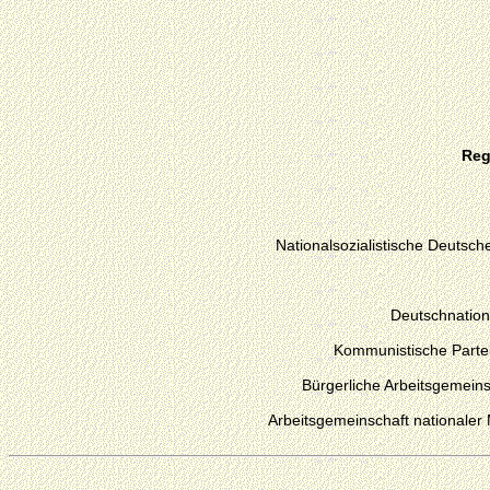
Reg
Nationalsozialistische Deutsche
Deutschnation
Kommunistische Parte
Bürgerliche Arbeitsgemeins
Arbeitsgemeinschaft nationaler