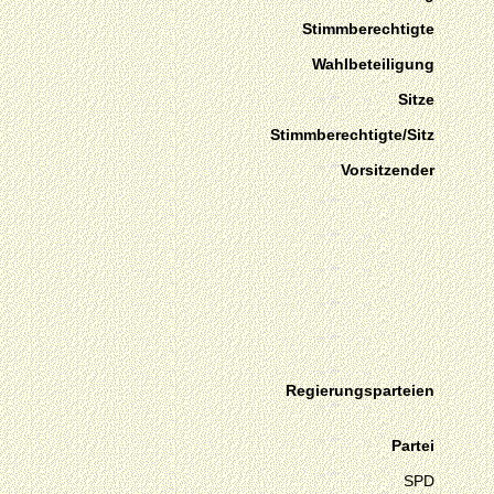
Stimmberechtigte
Wahlbeteiligung
Sitze
Stimmberechtigte/Sitz
Vorsitzender
Regierungsparteien
Partei
SPD