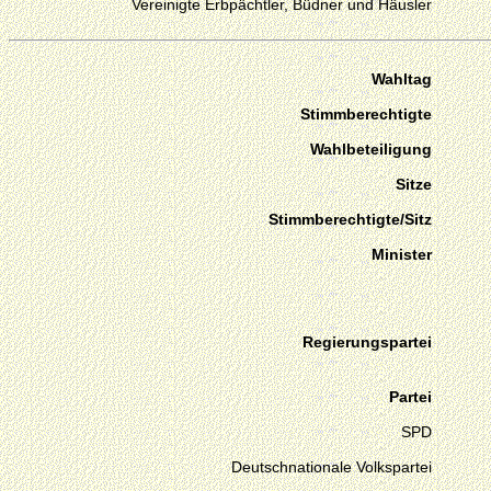
Vereinigte Erbpächtler, Büdner und Häusler
Wahltag
Stimmberechtigte
Wahlbeteiligung
Sitze
Stimmberechtigte/Sitz
Minister
Regierungspartei
Partei
SPD
Deutschnationale Volkspartei