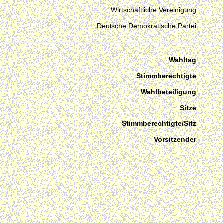
Wirtschaftliche Vereinigung
Deutsche Demokratische Partei
Wahltag
Stimmberechtigte
Wahlbeteiligung
Sitze
Stimmberechtigte/Sitz
Vorsitzender