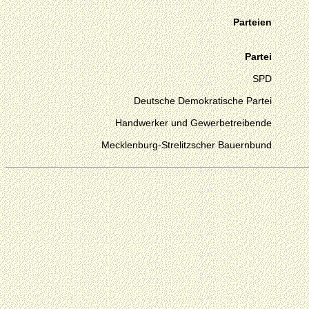
Parteien
Partei
SPD
Deutsche Demokratische Partei
Handwerker und Gewerbetreibende
Mecklenburg-Strelitzscher Bauernbund