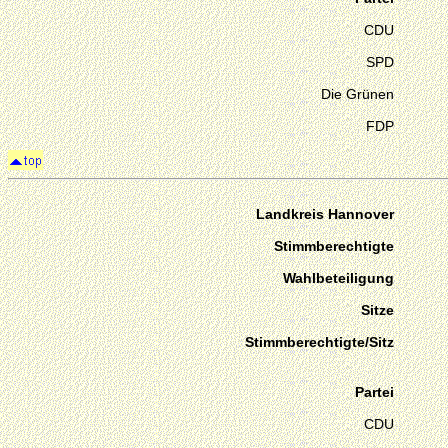
CDU
SPD
Die Grünen
FDP
Landkreis Hannover
Stimmberechtigte
Wahlbeteiligung
Sitze
Stimmberechtigte/Sitz
Partei
CDU