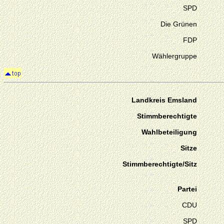
SPD
Die Grünen
FDP
Wählergruppe
Landkreis Emsland
Stimmberechtigte
Wahlbeteiligung
Sitze
Stimmberechtigte/Sitz
Partei
CDU
SPD