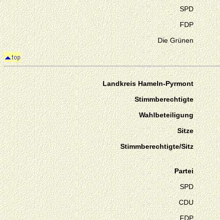
SPD
FDP
Die Grünen
Landkreis Hameln-Pyrmont
Stimmberechtigte
Wahlbeteiligung
Sitze
Stimmberechtigte/Sitz
Partei
SPD
CDU
FDP