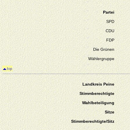
Partei
SPD
CDU
FDP
Die Grünen
Wählergruppe
Landkreis Peine
Stimmberechtigte
Wahlbeteiligung
Sitze
Stimmberechtigte/Sitz