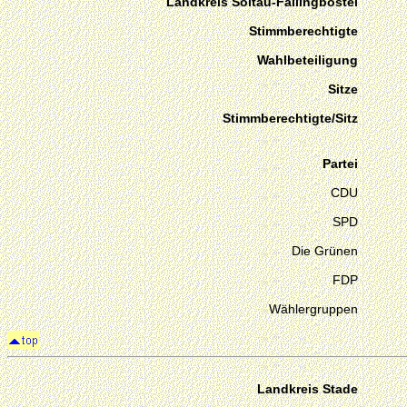
Landkreis Soltau-Fallingbostel
Stimmberechtigte
Wahlbeteiligung
Sitze
Stimmberechtigte/Sitz
Partei
CDU
SPD
Die Grünen
FDP
Wählergruppen
Landkreis Stade