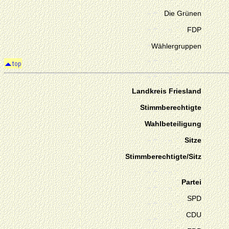
Die Grünen
FDP
Wählergruppen
Landkreis Friesland
Stimmberechtigte
Wahlbeteiligung
Sitze
Stimmberechtigte/Sitz
Partei
SPD
CDU