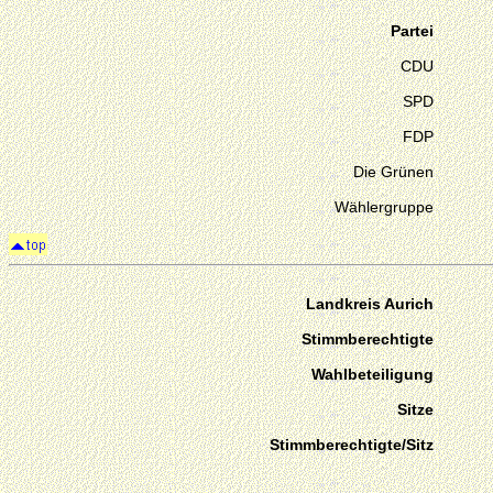
Partei
CDU
SPD
FDP
Die Grünen
Wählergruppe
Landkreis Aurich
Stimmberechtigte
Wahlbeteiligung
Sitze
Stimmberechtigte/Sitz