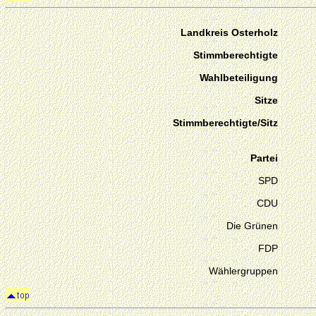
Landkreis Osterholz
Stimmberechtigte
Wahlbeteiligung
Sitze
Stimmberechtigte/Sitz
Partei
SPD
CDU
Die Grünen
FDP
Wählergruppen