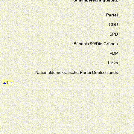
Stimmberechtigte/Sitz
Partei
CDU
SPD
Bündnis 90/Die Grünen
FDP
Links
Nationaldemokratische Partei Deutschlands