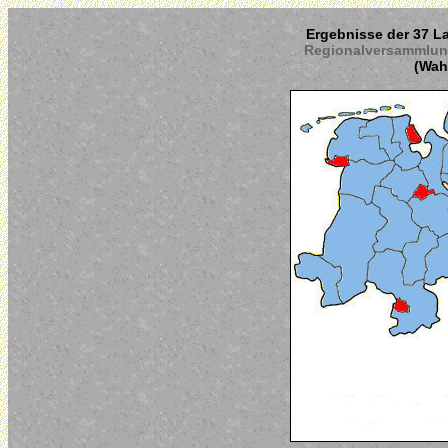
Ergebnisse der 37 La
Regionalversammlun
(Wahl