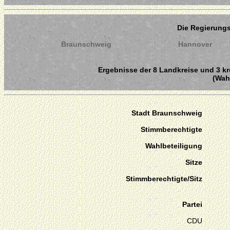
Die Regierung
Braunschweig
Hannover
Ergebnisse der 8 Landkreise und 3 kr
(Wahl
Stadt Braunschweig
Stimmberechtigte
Wahlbeteiligung
Sitze
Stimmberechtigte/Sitz
Partei
CDU