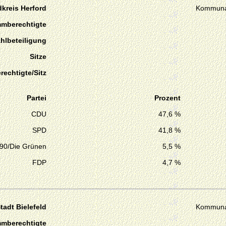
kreis Herford
Kommuna
mmberechtigte
hlbeteiligung
Sitze
echtigte/Sitz
Partei
Prozent
CDU
47,6 %
SPD
41,8 %
 90/Die Grünen
5,5 %
FDP
4,7 %
tadt Bielefeld
Kommuna
mmberechtigte