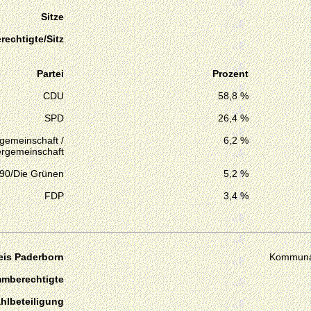
Sitze
echtigte/Sitz
Partei
Prozent
CDU
58,8 %
SPD
26,4 %
emeinschaft /
6,2 %
ergemeinschaft
 90/Die Grünen
5,2 %
FDP
3,4 %
eis Paderborn
Kommuna
mmberechtigte
hlbeteiligung