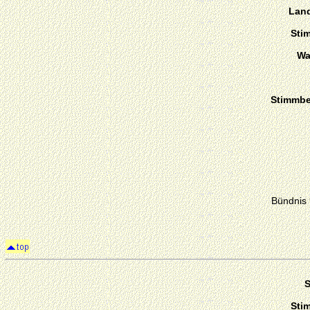
Land
Sti
Wa
Stimmber
Bündnis
S
Sti