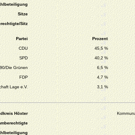
hlbeteiligung
Sitze
echtigte/Sitz
Partei
Prozent
CDU
45,5 %
SPD
40,2 %
 90/Die Grünen
6,5 %
FDP
4,7 %
haft Lage e.V.
3,1 %
dkreis Höxter
Kommuna
mmberechtigte
hlbeteiligung