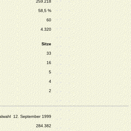
259.218
58,5 %
60
4.320
Sitze
33
16
5
4
2
lwahl 12. September 1999
284.382