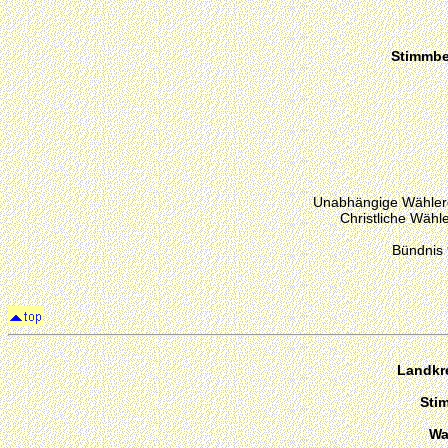
Stimmber
Unabhängige Wählerg
Christliche Wähl
Bündnis
Landkr
Sti
Wa