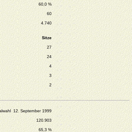
60,0 %
60
4.740
Sitze
27
24
4
3
2
lwahl 12. September 1999
120.903
65,3 %