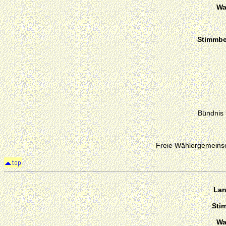
Wa
Stimmber
Bündnis
Freie Wählergemeinsc
Lan
Sti
Wa