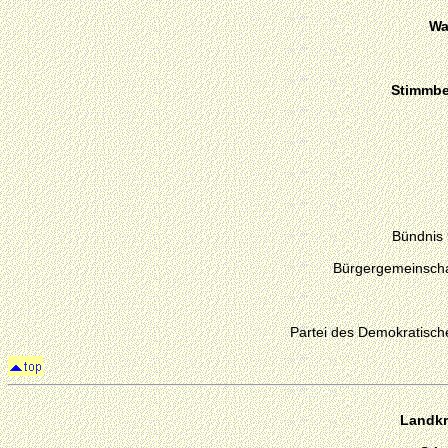
Wa
Stimmber
Bündnis
Bürgergemeinschaf
Partei des Demokratisch
Landkr