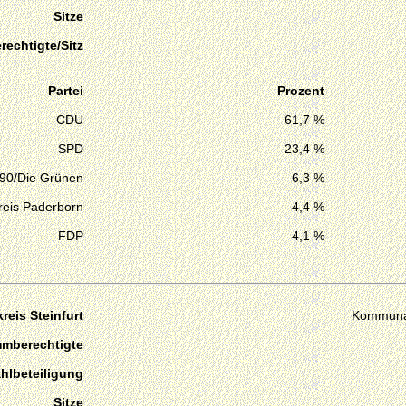
Sitze
echtigte/Sitz
Partei
Prozent
CDU
61,7 %
SPD
23,4 %
 90/Die Grünen
6,3 %
Kreis Paderborn
4,4 %
FDP
4,1 %
reis Steinfurt
Kommuna
mmberechtigte
hlbeteiligung
Sitze