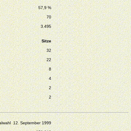
57,9 %
70
3.495
Sitze
32
22
8
4
2
2
lwahl 12. September 1999