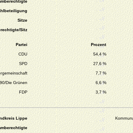
mmberechtigte
hlbeteiligung
Sitze
echtigte/Sitz
Partei
Prozent
CDU
54,4 %
SPD
27,6 %
ergemeinschaft
7,7 %
 90/Die Grünen
6,6 %
FDP
3,7 %
ndkreis Lippe
Kommuna
mmberechtigte