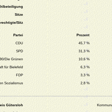
hlbeteiligung
Sitze
echtigte/Sitz
Partei
Prozent
CDU
45,7 %
SPD
31,3 %
 90/Die Grünen
10,6 %
t für Bielefeld
6,3 %
FDP
3,3 %
en Sozialismus
2,8 %
eis Gütersloh
Kommuna