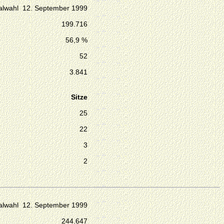
lwahl 12. September 1999
199.716
56,9 %
52
3.841
Sitze
25
22
3
2
lwahl 12. September 1999
244.647