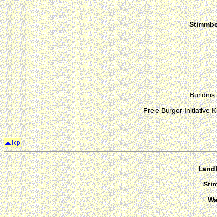
Stimmber
Bündnis
Freie Bürger-Initiative 
Landk
Sti
Wa