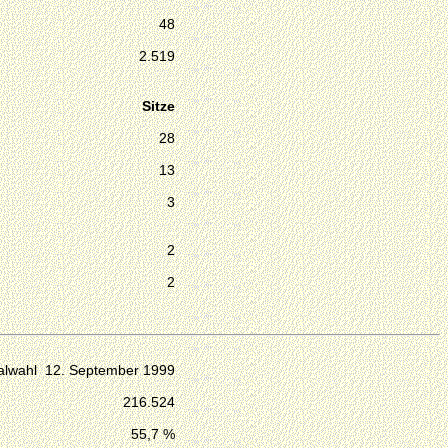
48
2.519
Sitze
28
13
3
2
2
lwahl 12. September 1999
216.524
55,7 %