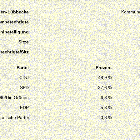
den-Lübbecke
Kommuna
mmberechtigte
hlbeteiligung
Sitze
echtigte/Sitz
Partei
Prozent
CDU
48,9 %
SPD
37,6 %
 90/Die Grünen
6,3 %
FDP
5,3 %
atische Partei
0,8 %