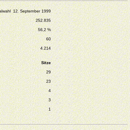
lwahl 12. September 1999
252.835
56,2 %
60
4.214
Sitze
29
23
4
3
1