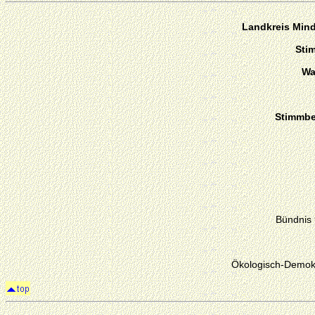
Landkreis Min
Sti
Wa
Stimmber
Bündnis
Ökologisch-Demokr