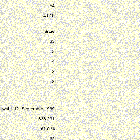
54
4.010
Sitze
33
13
4
2
2
lwahl 12. September 1999
328.231
61,0 %
62