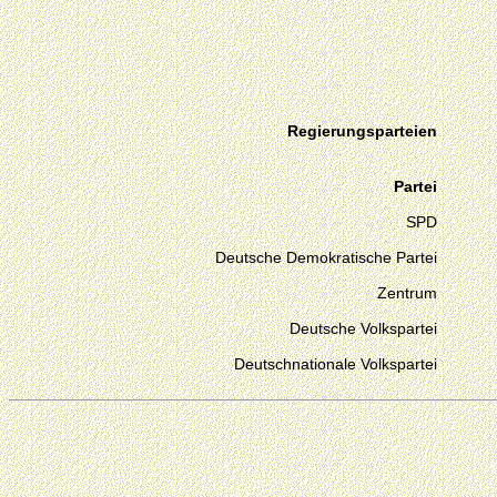
Regierungsparteien
Partei
SPD
Deutsche Demokratische Partei
Zentrum
Deutsche Volkspartei
Deutschnationale Volkspartei