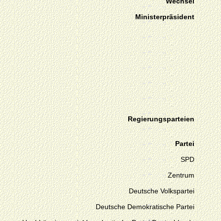
Wechsel
Ministerpräsident
Regierungsparteien
Partei
SPD
Zentrum
Deutsche Volkspartei
Deutsche Demokratische Partei