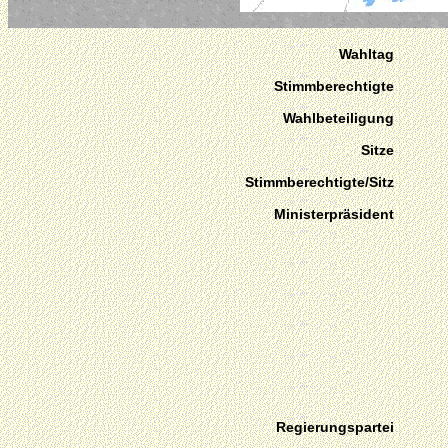
Wahltag
Stimmberechtigte
Wahlbeteiligung
Sitze
Stimmberechtigte/Sitz
Ministerpräsident
Regierungspartei