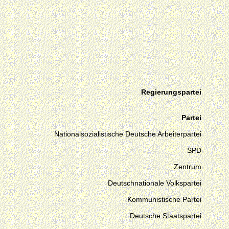
Regierungspartei
Partei
Nationalsozialistische Deutsche Arbeiterpartei
SPD
Zentrum
Deutschnationale Volkspartei
Kommunistische Partei
Deutsche Staatspartei