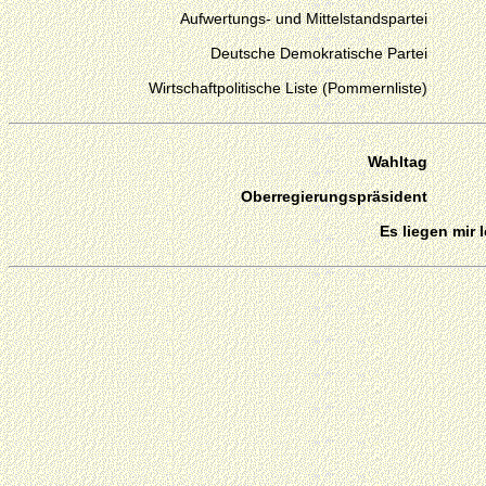
Aufwertungs- und Mittelstandspartei
Deutsche Demokratische Partei
Wirtschaftpolitische Liste (Pommernliste)
Wahltag
Oberregierungspräsident
Es liegen mir 