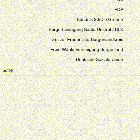
FDP
Bündnis 90/Die Grünen
Bürgerbewegung Saale-Unstrut / BLK
Zeitzer Frauenliste-Burgenlandkreis
Freie Wählervereinigung Burgenland
Deutsche Soziale Union