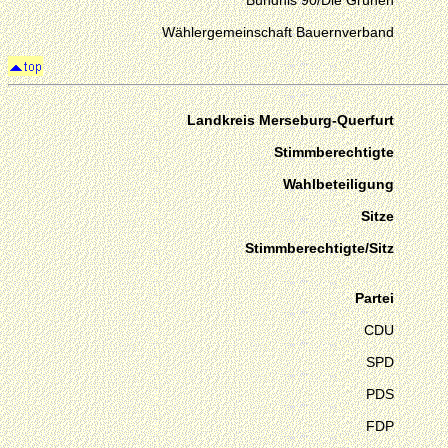
Bündnis 90/Die Grünen
Wählergemeinschaft Bauernverband
Landkreis Merseburg-Querfurt
Stimmberechtigte
Wahlbeteiligung
Sitze
Stimmberechtigte/Sitz
Partei
CDU
SPD
PDS
FDP