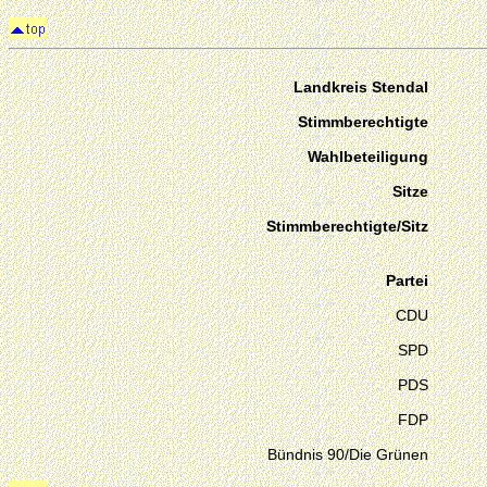
Landkreis Stendal
Stimmberechtigte
Wahlbeteiligung
Sitze
Stimmberechtigte/Sitz
Partei
CDU
SPD
PDS
FDP
Bündnis 90/Die Grünen