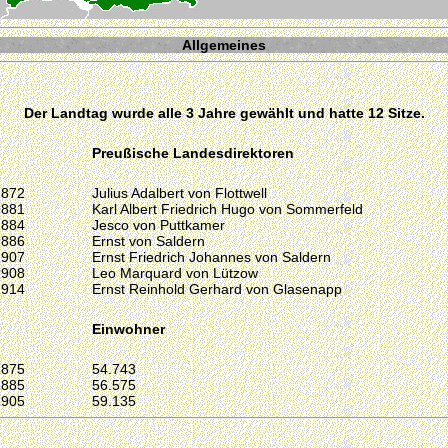
Allgemeines
Der Landtag wurde alle 3 Jahre gewählt und hatte 12 Sitze.
Preußische Landesdirektoren
1872
Julius Adalbert von Flottwell
1881
Karl Albert Friedrich Hugo von Sommerfeld
1884
Jesco von Puttkamer
1886
Ernst von Saldern
1907
Ernst Friedrich Johannes von Saldern
1908
Leo Marquard von Lützow
1914
Ernst Reinhold Gerhard von Glasenapp
Einwohner
1875
54.743
1885
56.575
1905
59.135