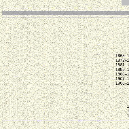
1868–
1872–
1881–
1885–
1886–
1907–
1908–