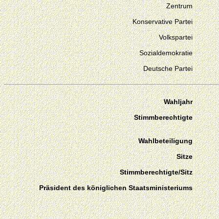
Zentrum
Konservative Partei
Volkspartei
Sozialdemokratie
Deutsche Partei
Wahljahr
Stimmberechtigte
Wahlbeteiligung
Sitze
Stimmberechtigte/Sitz
Präsident des königlichen Staatsministeriums