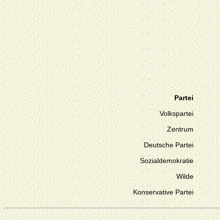
Partei
Volkspartei
Zentrum
Deutsche Partei
Sozialdemokratie
Wilde
Konservative Partei