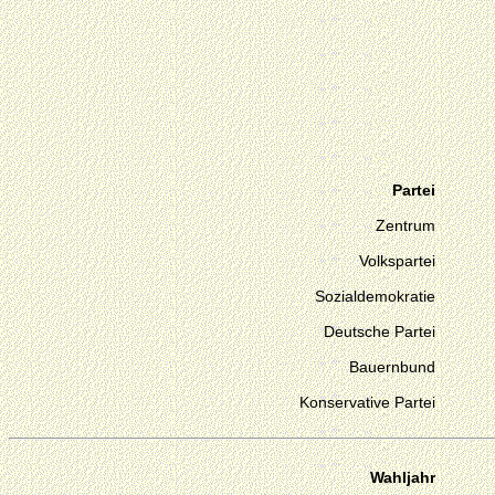
Partei
Zentrum
Volkspartei
Sozialdemokratie
Deutsche Partei
Bauernbund
Konservative Partei
Wahljahr