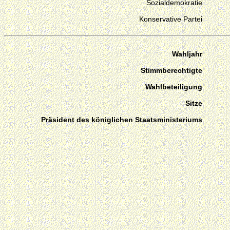
Sozialdemokratie
Konservative Partei
Wahljahr
Stimmberechtigte
Wahlbeteiligung
Sitze
Präsident des königlichen Staatsministeriums