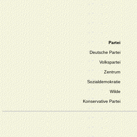
Partei
Deutsche Partei
Volkspartei
Zentrum
Sozialdemokratie
Wilde
Konservative Partei