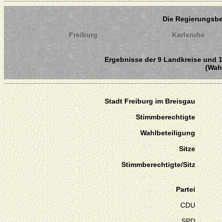
Die Regierungsb
Freiburg
Karlsruhe
Ergebnisse der 9 Landkreise und 1
(Wahl
Stadt Freiburg im Breisgau
Stimmberechtigte
Wahlbeteiligung
Sitze
Stimmberechtigte/Sitz
Partei
CDU
SPD