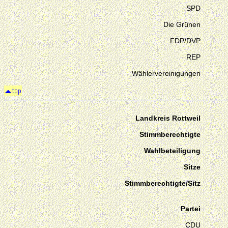
SPD
Die Grünen
FDP/DVP
REP
Wählervereinigungen
Landkreis Rottweil
Stimmberechtigte
Wahlbeteiligung
Sitze
Stimmberechtigte/Sitz
Partei
CDU