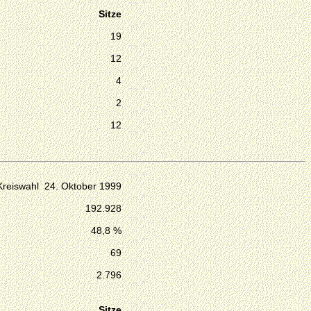
Sitze
19
12
4
2
12
Kreiswahl 24. Oktober 1999
192.928
48,8 %
69
2.796
Sitze