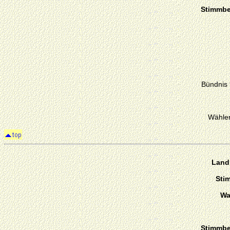
Stimmber
Bündnis
Wähler
Landk
Sti
Wa
Stimmber