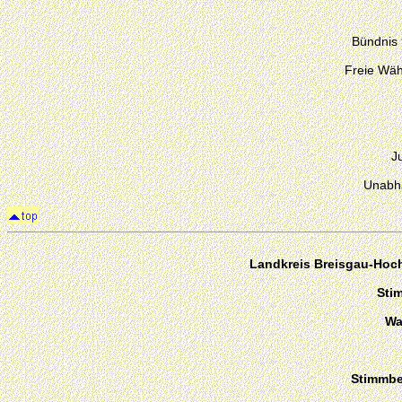
Bündnis
Freie Wäh
J
Unabh
Landkreis Breisgau-Hoc
Sti
Wa
Stimmber