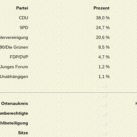
Partei
Prozent
CDU
38,0 %
SPD
24,7 %
lervereinigung
20,6 %
 90/Die Grünen
8,5 %
FDP/DVP
4,7 %
Junges Forum
1,2 %
 Unabhängigen
1,1 %
Ortenaukreis
mmberechtigte
hlbeteiligung
Sitze