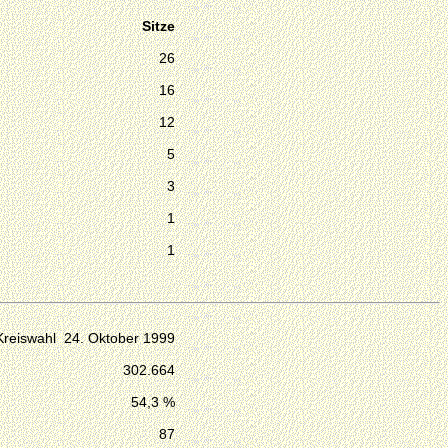
Sitze
26
16
12
5
3
1
1
Kreiswahl 24. Oktober 1999
302.664
54,3 %
87