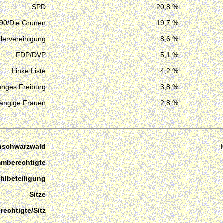
SPD
20,8 %
 90/Die Grünen
19,7 %
lervereinigung
8,6 %
FDP/DVP
5,1 %
Linke Liste
4,2 %
unges Freiburg
3,8 %
ängige Frauen
2,8 %
hschwarzwald
mmberechtigte
hlbeteiligung
Sitze
echtigte/Sitz