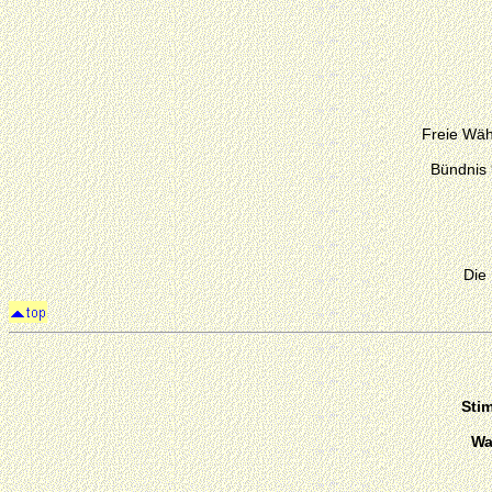
Freie Wäh
Bündnis
Die
Sti
Wa