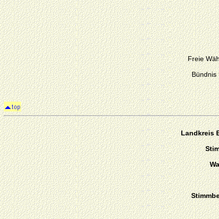
Freie Wäh
Bündnis
Landkreis
Sti
Wa
Stimmber