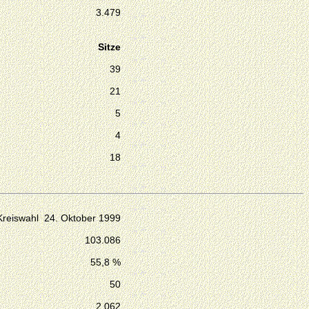
3.479
Sitze
39
21
5
4
18
Kreiswahl 24. Oktober 1999
103.086
55,8 %
50
2.062