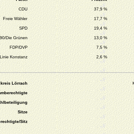
CDU
37,9 %
Freie Wähler
17,7 %
SPD
19,4 %
 90/Die Grünen
13,0 %
FDP/DVP
7,5 %
Linie Konstanz
2,6 %
kreis Lörrach
mmberechtigte
hlbeteiligung
Sitze
echtigte/Sitz