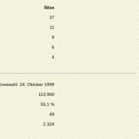
Sitze
37
11
9
6
4
Kreiswahl 24. Oktober 1999
113.900
55,1 %
49
2.324