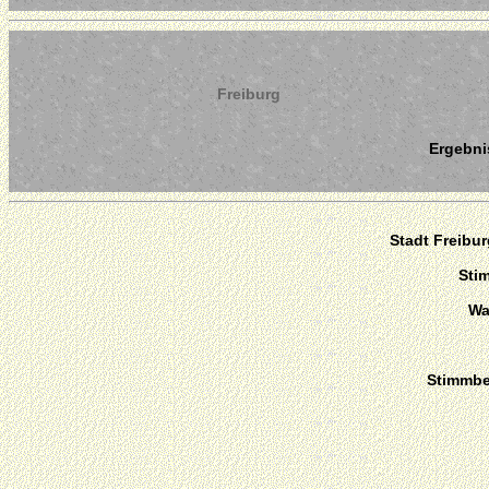
Freiburg
Ergebni
Stadt Freibu
Sti
Wa
Stimmber