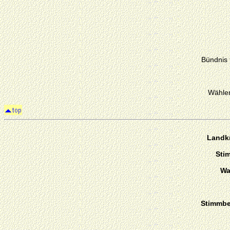
Bündnis
Wähler
Landk
Sti
Wa
Stimmber