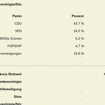
echtigte/Sitz
Partei
Prozent
CDU
43,7 %
SPD
24,5 %
 90/Die Grünen
6,2 %
FDP/DVP
4,7 %
vereinigungen
19,8 %
reis Rottweil
mmberechtigte
hlbeteiligung
Sitze
echtigte/Sitz