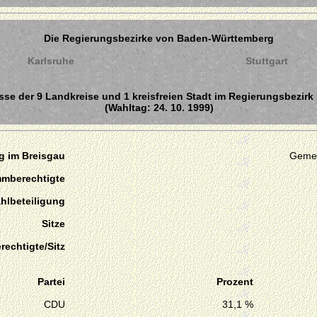
Die Regierungsbezirke von Baden-Württemberg
Karlsruhe
Stuttgart
sse der 9 Landkreise und 1 kreisfreien Stadt im Regierungsbezirk
(Wahltag: 24. 10. 1999)
rg im Breisgau
Gemei
mmberechtigte
hlbeteiligung
Sitze
echtigte/Sitz
Partei
Prozent
CDU
31,1 %