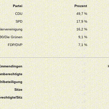
Partei
Prozent
CDU
49,7 %
SPD
17,9 %
lervereinigung
16,2 %
 90/Die Grünen
9,1 %
FDP/DVP
7,1 %
 Emmendingen
mmberechtigte
hlbeteiligung
Sitze
echtigte/Sitz