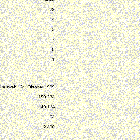
29
14
13
7
5
1
Kreiswahl 24. Oktober 1999
159.334
49,1 %
64
2.490