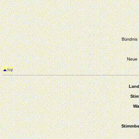
Bündnis
Neue 
Land
Sti
Wa
Stimmber