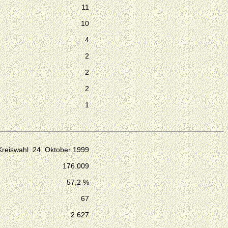
11
10
4
2
2
2
1
Kreiswahl 24. Oktober 1999
176.009
57,2 %
67
2.627