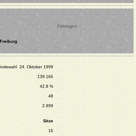
Tübingen
 Freiburg
ndewahl 24. Oktober 1999
139.165
42,8 %
48
2.899
Sitze
16