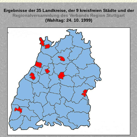
Ergebnisse der 35 Landkreise, der 9 kreisfreien Städte und der
Regionalversammlung des Verbands Region Stuttgart
(Wahltag: 24. 10. 1999)