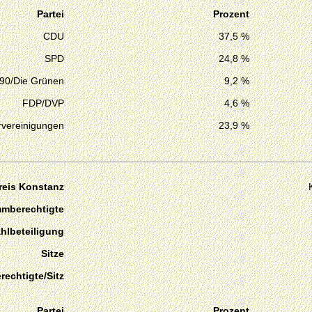
Partei
Prozent
CDU
37,5 %
SPD
24,8 %
 90/Die Grünen
9,2 %
FDP/DVP
4,6 %
vereinigungen
23,9 %
reis Konstanz
mmberechtigte
hlbeteiligung
Sitze
echtigte/Sitz
Partei
Prozent