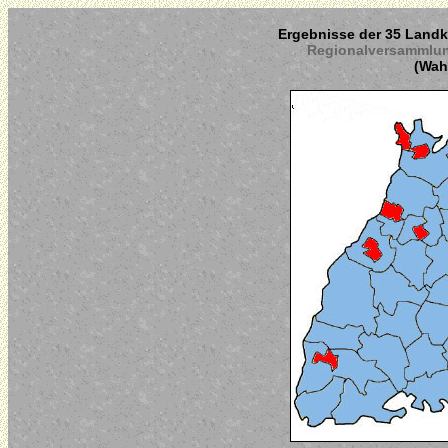
Ergebnisse der 35 Landkr
Regionalversammlun
(Wahl