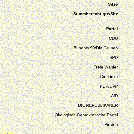
Sitze
Stimmberechtigte/Sitz
Partei
CDU
Bündnis 90/Die Grünen
SPD
Freie Wähler
Die Linke
FDP/DVP
AfD
DIE REPUBLIKANER
Ökologisch-Demokratische Partei
Piraten