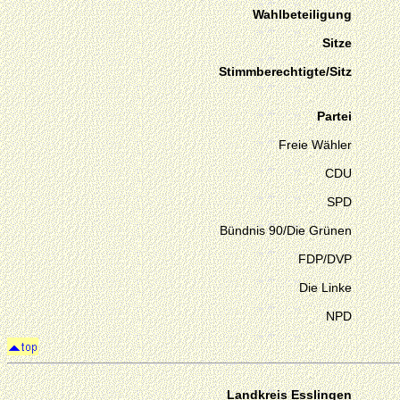
Wahlbeteiligung
Sitze
Stimmberechtigte/Sitz
Partei
Freie Wähler
CDU
SPD
Bündnis 90/Die Grünen
FDP/DVP
Die Linke
NPD
Landkreis Esslingen