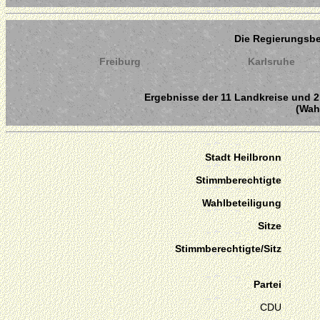
Die Regierungsb
Freiburg
Karlsruhe
Ergebnisse der 11 Landkreise und 2 
(Wahl
Stadt Heilbronn
Stimmberechtigte
Wahlbeteiligung
Sitze
Stimmberechtigte/Sitz
Partei
CDU