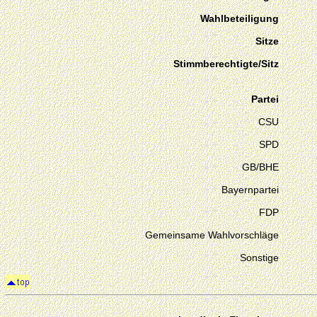
Wahlbeteiligung
Sitze
Stimmberechtigte/Sitz
Partei
CSU
SPD
GB/BHE
Bayernpartei
FDP
Gemeinsame Wahlvorschläge
Sonstige