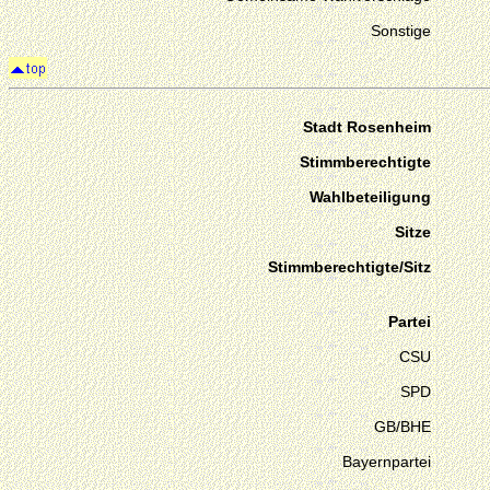
Sonstige
Stadt Rosenheim
Stimmberechtigte
Wahlbeteiligung
Sitze
Stimmberechtigte/Sitz
Partei
CSU
SPD
GB/BHE
Bayernpartei