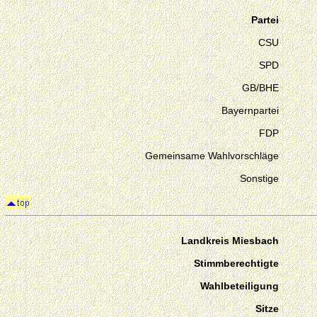
Partei
CSU
SPD
GB/BHE
Bayernpartei
FDP
Gemeinsame Wahlvorschläge
Sonstige
Landkreis Miesbach
Stimmberechtigte
Wahlbeteiligung
Sitze