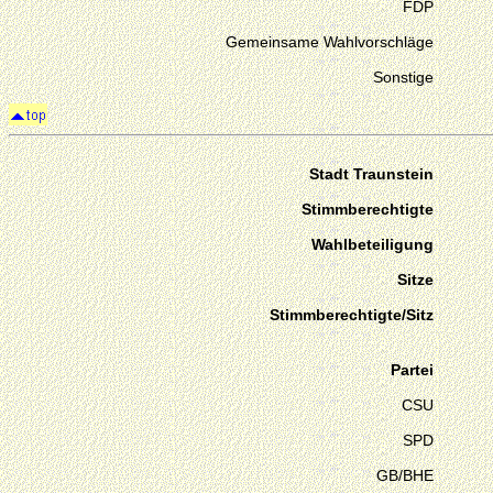
FDP
Gemeinsame Wahlvorschläge
Sonstige
Stadt Traunstein
Stimmberechtigte
Wahlbeteiligung
Sitze
Stimmberechtigte/Sitz
Partei
CSU
SPD
GB/BHE