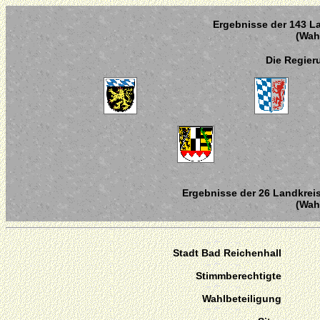
Ergebnisse der 143 La
(Wahl
Die Regier
Ergebnisse der 26 Landkreis
(Wahl
Stadt Bad Reichenhall
Stimmberechtigte
Wahlbeteiligung