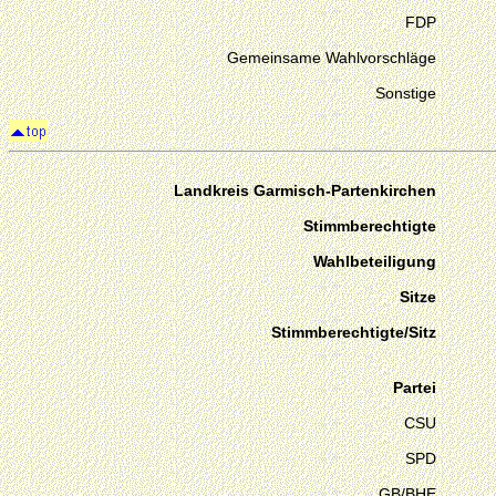
FDP
Gemeinsame Wahlvorschläge
Sonstige
Landkreis Garmisch-Partenkirchen
Stimmberechtigte
Wahlbeteiligung
Sitze
Stimmberechtigte/Sitz
Partei
CSU
SPD
GB/BHE