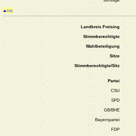
Sonstige
Landkreis Freising
Stimmberechtigte
Wahlbeteiligung
Sitze
Stimmberechtigte/Sitz
Partei
CSU
SPD
GB/BHE
Bayernpartei
FDP