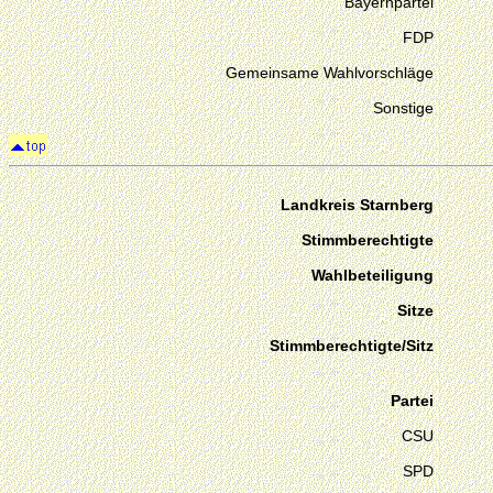
Bayernpartei
FDP
Gemeinsame Wahlvorschläge
Sonstige
Landkreis Starnberg
Stimmberechtigte
Wahlbeteiligung
Sitze
Stimmberechtigte/Sitz
Partei
CSU
SPD