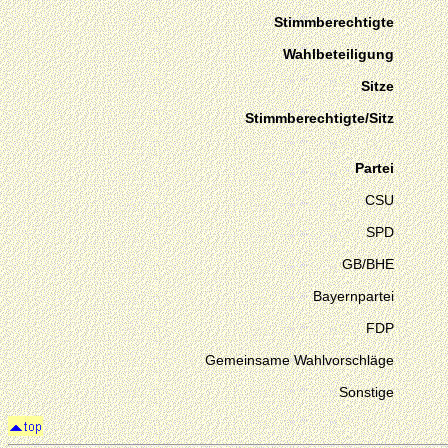
Stimmberechtigte
Wahlbeteiligung
Sitze
Stimmberechtigte/Sitz
Partei
CSU
SPD
GB/BHE
Bayernpartei
FDP
Gemeinsame Wahlvorschläge
Sonstige