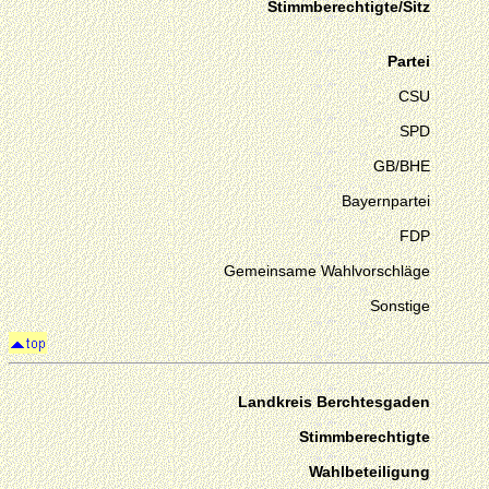
Stimmberechtigte/Sitz
Partei
CSU
SPD
GB/BHE
Bayernpartei
FDP
Gemeinsame Wahlvorschläge
Sonstige
Landkreis Berchtesgaden
Stimmberechtigte
Wahlbeteiligung