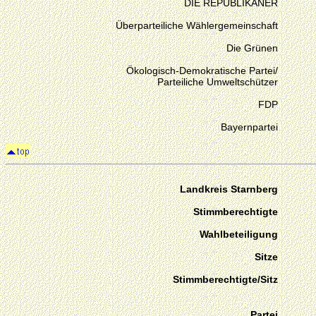
DIE REPUBLIKANER
Überparteiliche Wählergemeinschaft
Die Grünen
Ökologisch-Demokratische Partei/
Parteiliche Umweltschützer
FDP
Bayernpartei
Landkreis Starnberg
Stimmberechtigte
Wahlbeteiligung
Sitze
Stimmberechtigte/Sitz
Partei