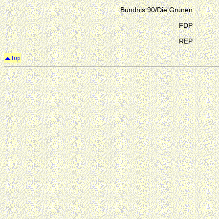
Bündnis 90/Die Grünen
FDP
REP