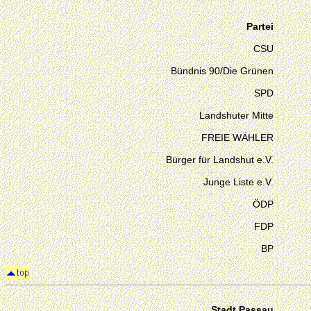
Partei
CSU
Bündnis 90/Die Grünen
SPD
Landshuter Mitte
FREIE WÄHLER
Bürger für Landshut e.V.
Junge Liste e.V.
ÖDP
FDP
BP
Stadt Passau