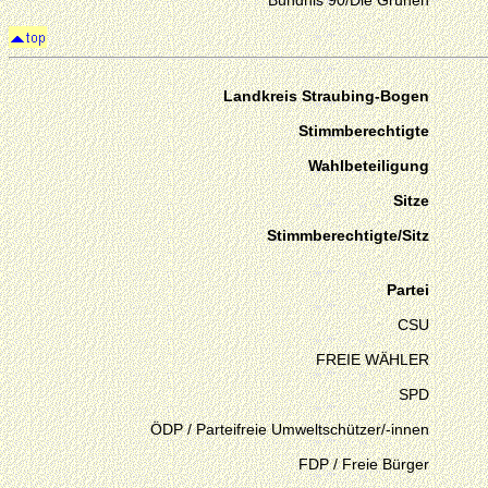
Bündnis 90/Die Grünen
Landkreis Straubing-Bogen
Stimmberechtigte
Wahlbeteiligung
Sitze
Stimmberechtigte/Sitz
Partei
CSU
FREIE WÄHLER
SPD
ÖDP / Parteifreie Umweltschützer/-innen
FDP / Freie Bürger