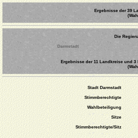
Ergebnisse der 39 La
(Wahl
Die Regier
Darmstadt
Ergebnisse der 11 Landkreise und 3 
(Wahl
Stadt Darmstadt
Stimmberechtigte
Wahlbeteiligung
Sitze
Stimmberechtigte/Sitz