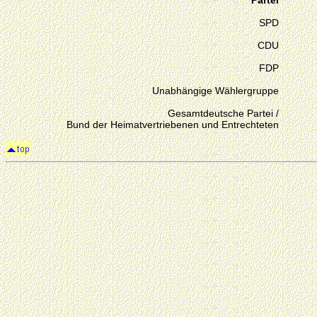
Partei
SPD
CDU
FDP
Unabhängige Wählergruppe
Gesamtdeutsche Partei /
Bund der Heimatvertriebenen und Entrechteten