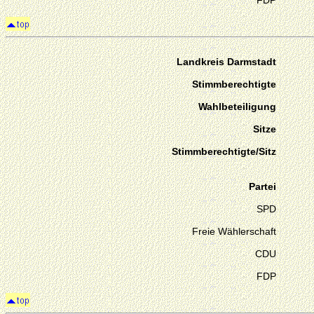
FDP
Landkreis Darmstadt
Stimmberechtigte
Wahlbeteiligung
Sitze
Stimmberechtigte/Sitz
Partei
SPD
Freie Wählerschaft
CDU
FDP