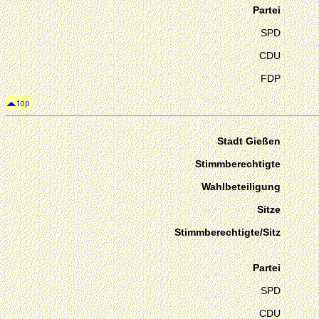
Partei
SPD
CDU
FDP
Stadt Gießen
Stimmberechtigte
Wahlbeteiligung
Sitze
Stimmberechtigte/Sitz
Partei
SPD
CDU