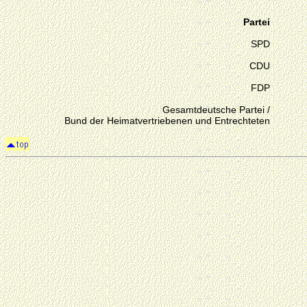
Partei
SPD
CDU
FDP
Gesamtdeutsche Partei /
Bund der Heimatvertriebenen und Entrechteten