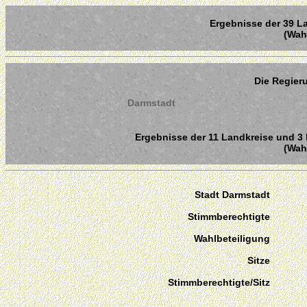
Ergebnisse der 39 La
(Wahl
Die Regier
Darmstadt
Ergebnisse der 11 Landkreise und 3 
(Wahl
Stadt Darmstadt
Stimmberechtigte
Wahlbeteiligung
Sitze
Stimmberechtigte/Sitz