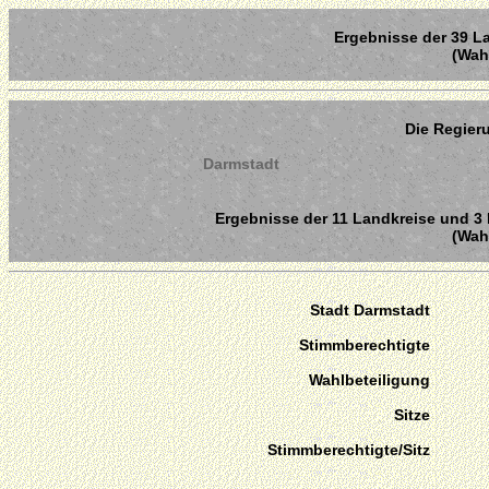
Ergebnisse der 39 La
(Wahl
Die Regier
Darmstadt
Ergebnisse der 11 Landkreise und 3 
(Wahl
Stadt Darmstadt
Stimmberechtigte
Wahlbeteiligung
Sitze
Stimmberechtigte/Sitz