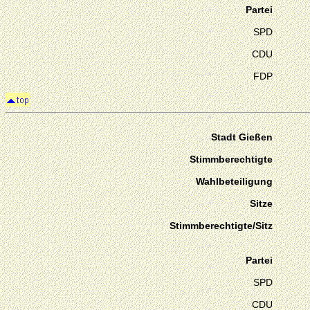
Partei
SPD
CDU
FDP
Stadt Gießen
Stimmberechtigte
Wahlbeteiligung
Sitze
Stimmberechtigte/Sitz
Partei
SPD
CDU