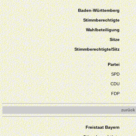
Baden-Württemberg
Stimmberechtigte
Wahlbeteiligung
Sitze
Stimmberechtigte/Sitz
Partei
SPD
CDU
FDP
zurück
Freistaat Bayern