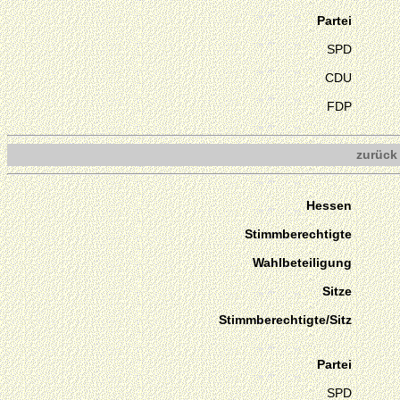
Partei
SPD
CDU
FDP
zurück
Hessen
Stimmberechtigte
Wahlbeteiligung
Sitze
Stimmberechtigte/Sitz
Partei
SPD