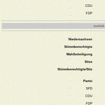
CDU
FDP
zurück
Niedersachsen
Stimmberechtigte
Wahlbeteiligung
Sitze
Stimmberechtigte/Sitz
Partei
SPD
CDU
FDP