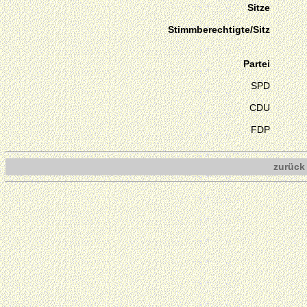
Sitze
Stimmberechtigte/Sitz
Partei
SPD
CDU
FDP
zurück