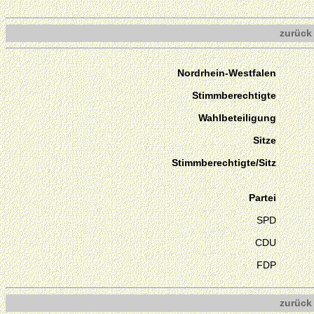
zurück
Nordrhein-Westfalen
Stimmberechtigte
Wahlbeteiligung
Sitze
Stimmberechtigte/Sitz
Partei
SPD
CDU
FDP
zurück