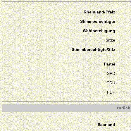
Rheinland-Pfalz
Stimmberechtigte
Wahlbeteiligung
Sitze
Stimmberechtigte/Sitz
Partei
SPD
CDU
FDP
zurück
Saarland