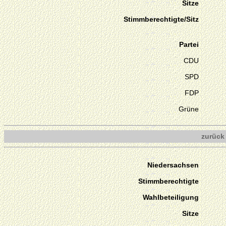
Sitze
Stimmberechtigte/Sitz
Partei
CDU
SPD
FDP
Grüne
zurück
Niedersachsen
Stimmberechtigte
Wahlbeteiligung
Sitze