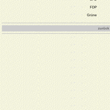
FDP
Grüne
zurück