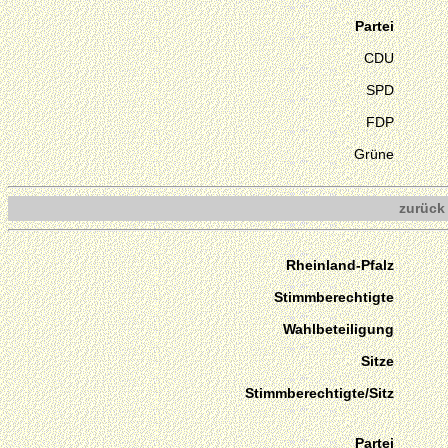
Partei
CDU
SPD
FDP
Grüne
zurück
Rheinland-Pfalz
Stimmberechtigte
Wahlbeteiligung
Sitze
Stimmberechtigte/Sitz
Partei