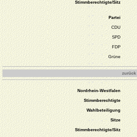
Stimmberechtigte/Sitz
Partei
CDU
SPD
FDP
Grüne
zurück
Nordrhein-Westfalen
Stimmberechtigte
Wahlbeteiligung
Sitze
Stimmberechtigte/Sitz