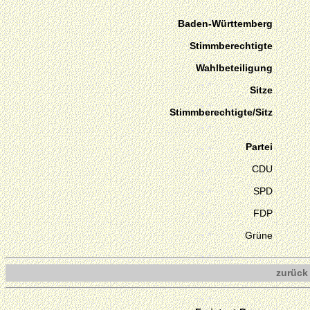
Baden-Württemberg
Stimmberechtigte
Wahlbeteiligung
Sitze
Stimmberechtigte/Sitz
Partei
CDU
SPD
FDP
Grüne
zurück