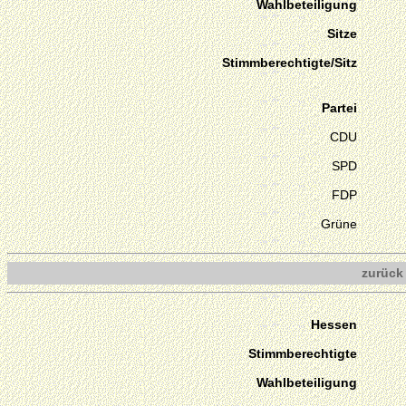
Wahlbeteiligung
Sitze
Stimmberechtigte/Sitz
Partei
CDU
SPD
FDP
Grüne
zurück
Hessen
Stimmberechtigte
Wahlbeteiligung