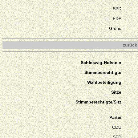
SPD
FDP
Grüne
zurück
Schleswig-Holstein
Stimmberechtigte
Wahlbeteiligung
Sitze
Stimmberechtigte/Sitz
Partei
CDU
SPD