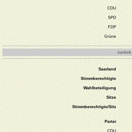
CDU
SPD
FDP
Grüne
zurück
Saarland
Stimmberechtigte
Wahlbeteiligung
Sitze
Stimmberechtigte/Sitz
Partei
CDU