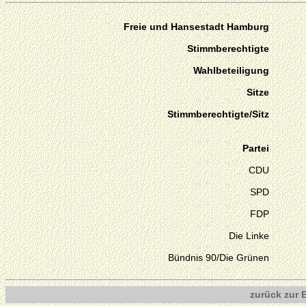
Freie und Hansestadt Hamburg
Stimmberechtigte
Wahlbeteiligung
Sitze
Stimmberechtigte/Sitz
Partei
CDU
SPD
FDP
Die Linke
Bündnis 90/Die Grünen
zurück zur