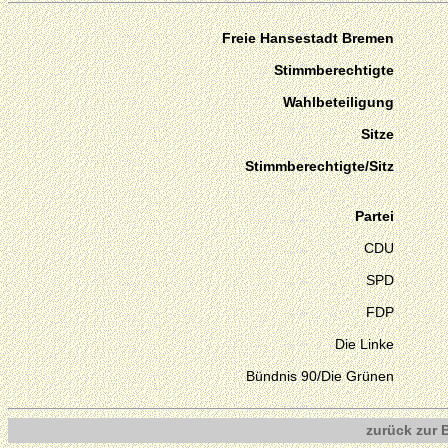
Freie Hansestadt Bremen
Stimmberechtigte
Wahlbeteiligung
Sitze
Stimmberechtigte/Sitz
Partei
CDU
SPD
FDP
Die Linke
Bündnis 90/Die Grünen
zurück zur