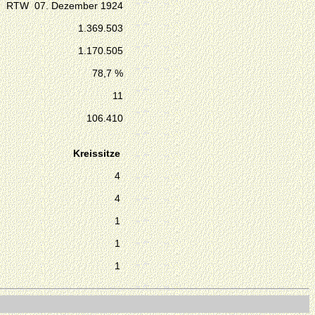
RTW 07. Dezember 1924
1.369.503
1.170.505
78,7 %
11
106.410
Kreissitze
4
4
1
1
1