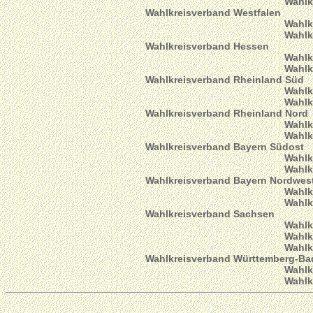
Wahlk
Wahlkreisverband Westfalen
Wahlk
Wahlk
Wahlkreisverband Hessen
Wahlk
Wahlk
Wahlkreisverband Rheinland Süd
Wahlk
Wahlk
Wahlkreisverband Rheinland Nord
Wahlk
Wahlk
Wahlkreisverband Bayern Südost
Wahlk
Wahlk
Wahlkreisverband Bayern Nordwes
Wahlk
Wahlk
Wahlkreisverband Sachsen
Wahlk
Wahlk
Wahlk
Wahlkreisverband Württemberg-Ba
Wahlk
Wahlk