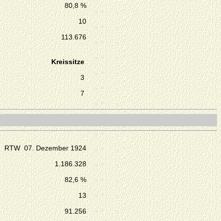
80,8 %
10
113.676
Kreissitze
3
7
RTW 07. Dezember 1924
1.186.328
82,6 %
13
91.256