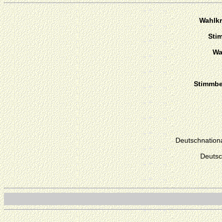
Wahlkr
Sti
Wa
Stimmber
Deutschnationa
Deutsc