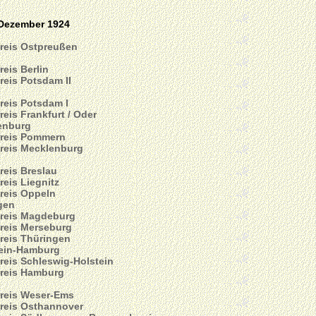
 Dezember 1924
reis Ostpreußen
reis Berlin
reis Potsdam II
reis Potsdam I
reis Frankfurt / Oder
enburg
reis Pommern
reis Mecklenburg
reis Breslau
reis Liegnitz
reis Oppeln
gen
reis Magdeburg
reis Merseburg
reis Thüringen
tein-Hamburg
reis Schleswig-Holstein
reis Hamburg
reis Weser-Ems
reis Osthannover