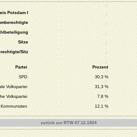
eis Potsdam I
mmberechtigte
hlbeteiligung
Sitze
echtigte/Sitz
Partei
Prozent
SPD
30,3 %
le Volkspartei
31,3 %
he Volkspartei
7,8 %
Kommunisten
12,1 %
zurück zur RTW 07.12.1924