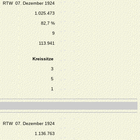
RTW 07. Dezember 1924
1.025.473
82,7 %
9
113.941
Kreissitze
3
5
1
RTW 07. Dezember 1924
1.136.763