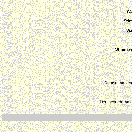
Wa
Sti
Wa
Stimmber
Deutschnationa
Deutsche demokr