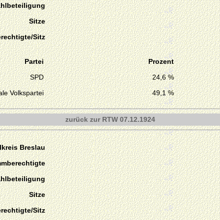
hlbeteiligung
Sitze
echtigte/Sitz
Partei
Prozent
SPD
24,6 %
le Volkspartei
49,1 %
zurück zur RTW 07.12.1924
kreis Breslau
mmberechtigte
hlbeteiligung
Sitze
echtigte/Sitz