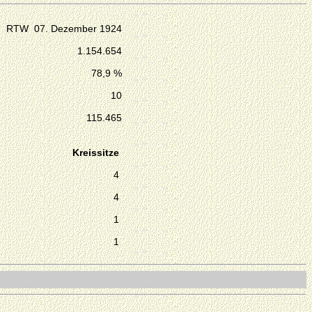
RTW 07. Dezember 1924
1.154.654
78,9 %
10
115.465
Kreissitze
4
4
1
1