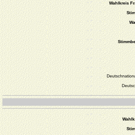
Wahlkreis Fr
Sti
Wa
Stimmber
Deutschnationa
Deutsc
Wahlk
Sti