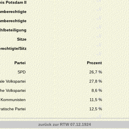
is Potsdam II
mmberechtigte
mmberechtigte
hlbeteiligung
Sitze
echtigte/Sitz
Partei
Prozent
SPD
26,7 %
le Volkspartei
27,8 %
he Volkspartei
8,6 %
Kommunisten
11,5 %
atische Partei
12,5 %
zurück zur RTW 07.12.1924