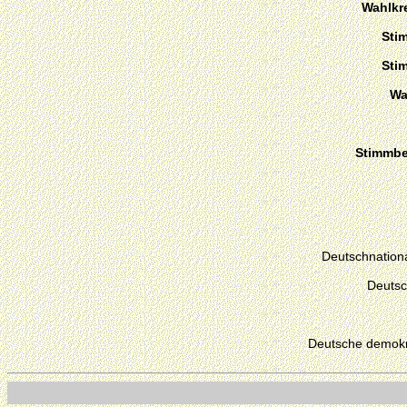
Wahlkre
Sti
Sti
Wa
Stimmber
Deutschnationa
Deutsc
Deutsche demokr