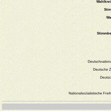
Wahlkre
Sti
Wa
Stimmber
Deutschnationa
Deutsche Z
Deutsc
Nationalsozialistische Fre