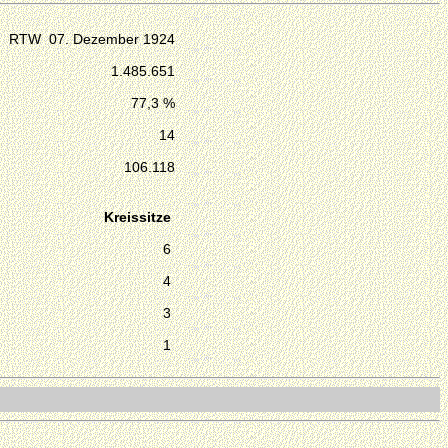
RTW 07. Dezember 1924
1.485.651
77,3 %
14
106.118
Kreissitze
6
4
3
1