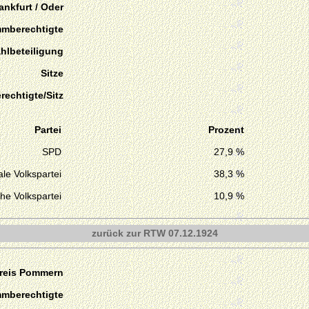
ankfurt / Oder
mmberechtigte
hlbeteiligung
Sitze
echtigte/Sitz
Partei
Prozent
SPD
27,9 %
le Volkspartei
38,3 %
he Volkspartei
10,9 %
zurück zur RTW 07.12.1924
reis Pommern
mmberechtigte