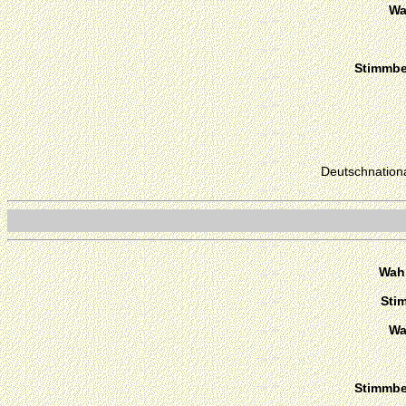
Wa
Stimmber
Deutschnationa
Wahl
Sti
Wa
Stimmber