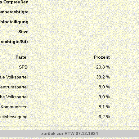
is Ostpreußen
mmberechtigte
hlbeteiligung
Sitze
echtigte/Sitz
Partei
Prozent
SPD
20,8 %
le Volkspartei
39,2 %
entrumspartei
8,0 %
he Volkspartei
9,0 %
Kommunisten
8,1 %
iheitsbewegung
6,2 %
zurück zur RTW 07.12.1924