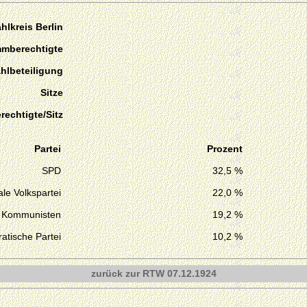
hlkreis Berlin
mmberechtigte
hlbeteiligung
Sitze
echtigte/Sitz
Partei
Prozent
SPD
32,5 %
le Volkspartei
22,0 %
Kommunisten
19,2 %
atische Partei
10,2 %
zurück zur RTW 07.12.1924