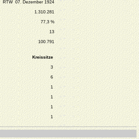
RTW 07. Dezember 1924
1.310.281
77,3 %
13
100.791
Kreissitze
3
6
1
1
1
1