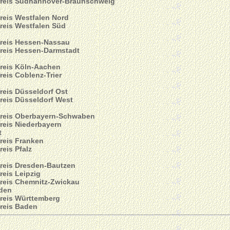
reis Südhannover-Braunschweig
reis Westfalen Nord
reis Westfalen Süd
reis Hessen-Nassau
reis Hessen-Darmstadt
reis Köln-Aachen
reis Coblenz-Trier
reis Düsseldorf Ost
reis Düsseldorf West
reis Oberbayern-Schwaben
reis Niederbayern
t
reis Franken
reis Pfalz
reis Dresden-Bautzen
reis Leipzig
reis Chemnitz-Zwickau
den
reis Württemberg
reis Baden