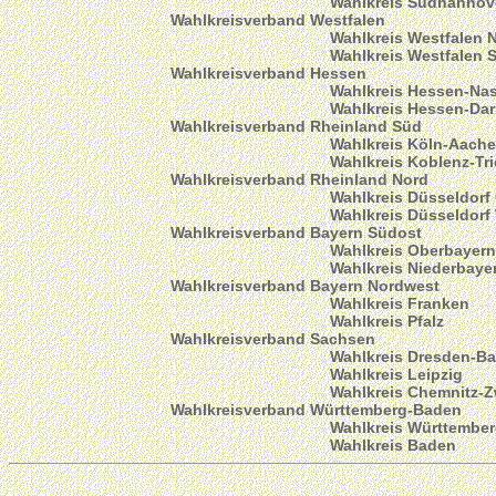
Wahlkreis Südhannov
Wahlkreisverband Westfalen
Wahlkreis Westfalen 
Wahlkreis Westfalen 
Wahlkreisverband Hessen
Wahlkreis Hessen-Na
Wahlkreis Hessen-Da
Wahlkreisverband Rheinland Süd
Wahlkreis Köln-Aach
Wahlkreis Koblenz-Tri
Wahlkreisverband Rheinland Nord
Wahlkreis Düsseldorf
Wahlkreis Düsseldorf
Wahlkreisverband Bayern Südost
Wahlkreis Oberbayer
Wahlkreis Niederbaye
Wahlkreisverband Bayern Nordwest
Wahlkreis Franken
Wahlkreis Pfalz
Wahlkreisverband Sachsen
Wahlkreis Dresden-B
Wahlkreis Leipzig
Wahlkreis Chemnitz-
Wahlkreisverband Württemberg-Baden
Wahlkreis Württembe
Wahlkreis Baden