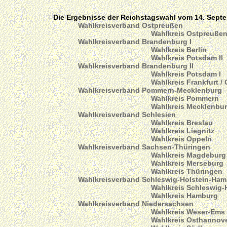
Die Ergebnisse der Reichstagswahl vom 14. Sept
Wahlkreisverband Ostpreußen
Wahlkreis Ostpreuße
Wahlkreisverband Brandenburg I
Wahlkreis Berlin
Wahlkreis Potsdam II
Wahlkreisverband Brandenburg II
Wahlkreis Potsdam I
Wahlkreis Frankfurt /
Wahlkreisverband Pommern-Mecklenburg
Wahlkreis Pommern
Wahlkreis Mecklenbu
Wahlkreisverband Schlesien
Wahlkreis Breslau
Wahlkreis Liegnitz
Wahlkreis Oppeln
Wahlkreisverband Sachsen-Thüringen
Wahlkreis Magdeburg
Wahlkreis Merseburg
Wahlkreis Thüringen
Wahlkreisverband Schleswig-Holstein-Ha
Wahlkreis Schleswig-
Wahlkreis Hamburg
Wahlkreisverband Niedersachsen
Wahlkreis Weser-Ems
Wahlkreis Osthannov