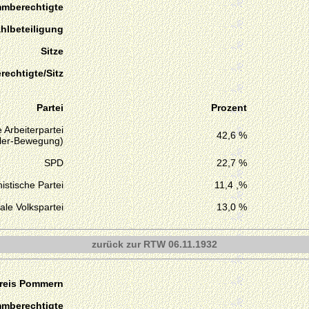
mmberechtigte
hlbeteiligung
Sitze
echtigte/Sitz
Partei
Prozent
 Arbeiterpartei
42,6 %
tler-Bewegung)
SPD
22,7 %
stische Partei
11,4 ,%
ale Volkspartei
13,0 %
zurück zur RTW 06.11.1932
reis Pommern
mmberechtigte