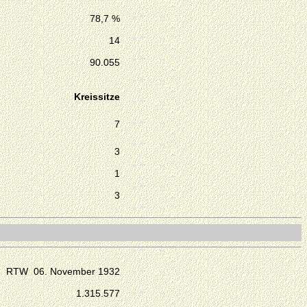
78,7 %
14
90.055
Kreissitze
7
3
1
3
RTW 06. November 1932
1.315.577