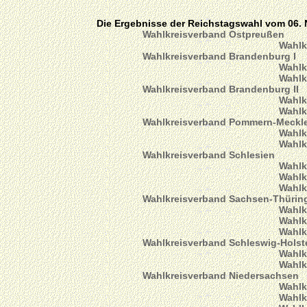
Die Ergebnisse der Reichstagswahl vom 06.
Wahlkreisverband Ostpreußen
Wahlk
Wahlkreisverband Brandenburg I
Wahlk
Wahlk
Wahlkreisverband Brandenburg II
Wahlk
Wahlk
Wahlkreisverband Pommern-Meckl
Wahlk
Wahlk
Wahlkreisverband Schlesien
Wahlk
Wahlk
Wahlk
Wahlkreisverband Sachsen-Thürin
Wahlk
Wahlk
Wahlk
Wahlkreisverband Schleswig-Hols
Wahlk
Wahlk
Wahlkreisverband Niedersachsen
Wahlk
Wahlk