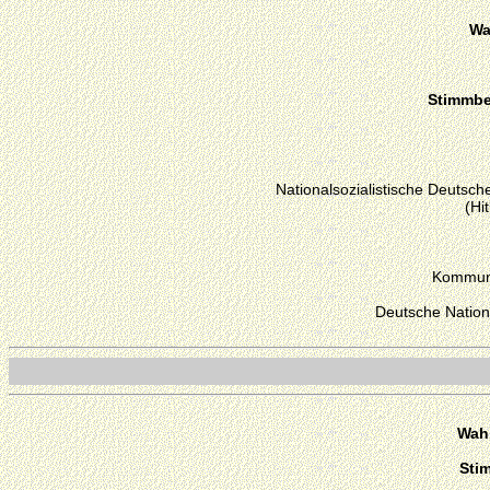
Wa
Stimmber
Nationalsozialistische Deutsche
(Hi
Kommuni
Deutsche Nation
Wahl
Sti