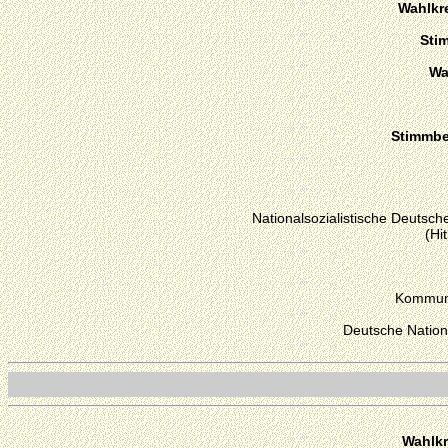
Wahlkre
Sti
Wa
Stimmber
Nationalsozialistische Deutsche
(Hi
Kommuni
Deutsche Nation
Wahlkr