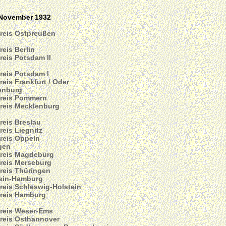
 November 1932
reis Ostpreußen
reis Berlin
reis Potsdam II
reis Potsdam I
reis Frankfurt / Oder
enburg
reis Pommern
reis Mecklenburg
reis Breslau
reis Liegnitz
reis Oppeln
gen
reis Magdeburg
reis Merseburg
reis Thüringen
tein-Hamburg
reis Schleswig-Holstein
reis Hamburg
reis Weser-Ems
reis Osthannover