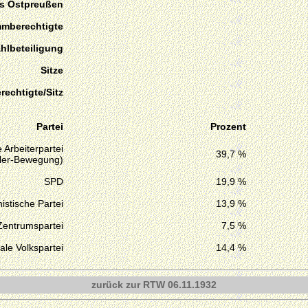
is Ostpreußen
mmberechtigte
hlbeteiligung
Sitze
echtigte/Sitz
Partei
Prozent
 Arbeiterpartei
39,7 %
tler-Bewegung)
SPD
19,9 %
stische Partei
13,9 %
Zentrumspartei
7,5 %
ale Volkspartei
14,4 %
zurück zur RTW 06.11.1932