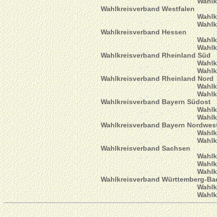
Wahlk
Wahlkreisverband Westfalen
Wahlk
Wahlk
Wahlkreisverband Hessen
Wahlk
Wahlk
Wahlkreisverband Rheinland Süd
Wahlk
Wahlk
Wahlkreisverband Rheinland Nord
Wahlk
Wahlk
Wahlkreisverband Bayern Südost
Wahlk
Wahlk
Wahlkreisverband Bayern Nordwes
Wahlk
Wahlk
Wahlkreisverband Sachsen
Wahlk
Wahlk
Wahlk
Wahlkreisverband Württemberg-Ba
Wahlk
Wahlk