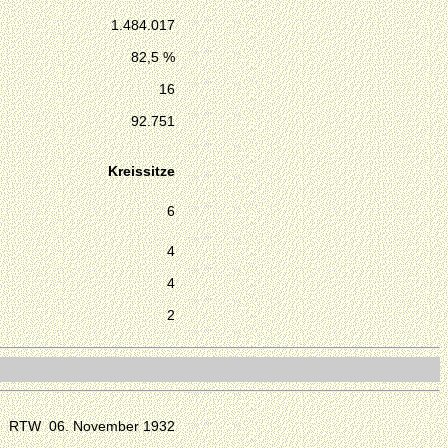
1.484.017
82,5 %
16
92.751
Kreissitze
6
4
4
2
RTW 06. November 1932