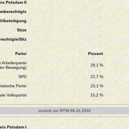
is Potsdam II
mmberechtigte
hlbeteiligung
Sitze
echtigte/Sitz
Partei
Prozent
 Arbeiterpartei
29,1 %
tler-Bewegung)
SPD
22,7 %
stische Partei
23,1 %
ale Volkspartei
15,2 %
zurück zur RTW 06.11.1932
eis Potsdam I