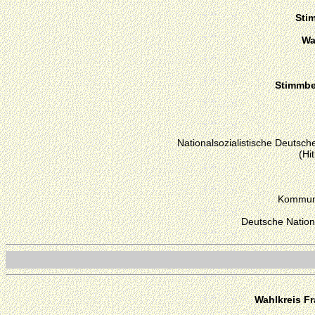
Sti
Wa
Stimmber
Nationalsozialistische Deutsche
(Hi
Kommuni
Deutsche Nation
Wahlkreis Fr