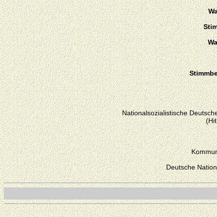
Wa
Sti
Wa
Stimmber
Nationalsozialistische Deutsche
(Hi
Kommuni
Deutsche Nation