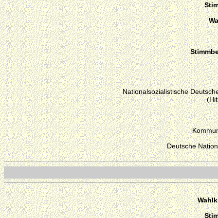
Sti
Wa
Stimmber
Nationalsozialistische Deutsche
(Hi
Kommuni
Deutsche Nation
Wahlk
Sti