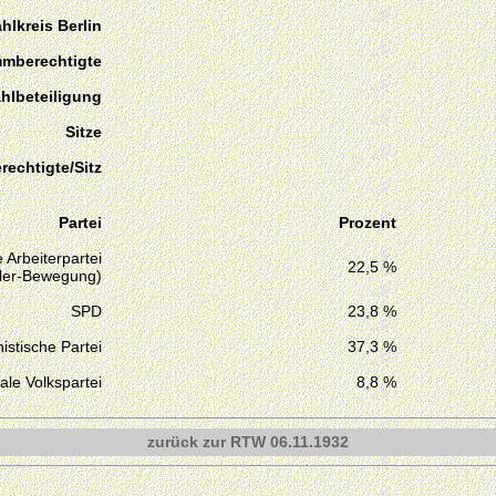
hlkreis Berlin
mmberechtigte
hlbeteiligung
Sitze
echtigte/Sitz
Partei
Prozent
 Arbeiterpartei
22,5 %
tler-Bewegung)
SPD
23,8 %
stische Partei
37,3 %
ale Volkspartei
8,8 %
zurück zur RTW 06.11.1932