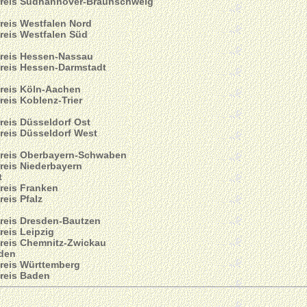
reis Südhannover-Braunschweig
reis Westfalen Nord
reis Westfalen Süd
reis Hessen-Nassau
reis Hessen-Darmstadt
reis Köln-Aachen
reis Koblenz-Trier
reis Düsseldorf Ost
reis Düsseldorf West
reis Oberbayern-Schwaben
reis Niederbayern
t
reis Franken
reis Pfalz
reis Dresden-Bautzen
reis Leipzig
reis Chemnitz-Zwickau
den
reis Württemberg
reis Baden