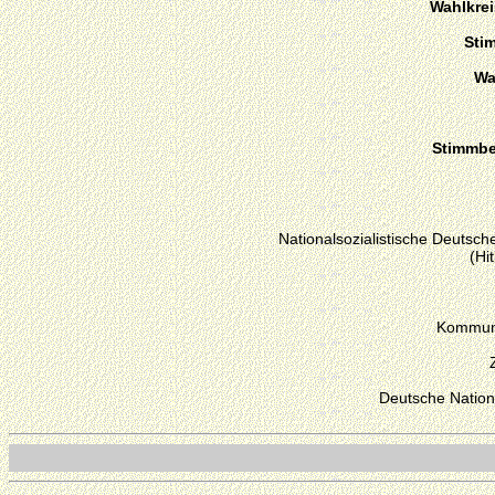
Wahlkre
Sti
Wa
Stimmber
Nationalsozialistische Deutsche
(Hi
Kommuni
Deutsche Nation