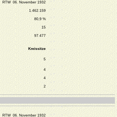
RTW 06. November 1932
1.462.159
80,9 %
15
97.477
Kreissitze
5
4
4
2
RTW 06. November 1932