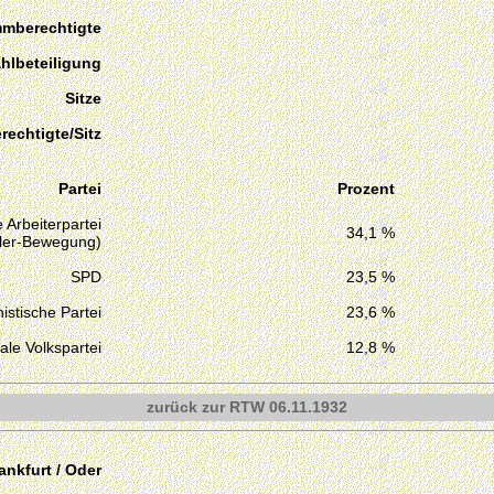
mmberechtigte
hlbeteiligung
Sitze
echtigte/Sitz
Partei
Prozent
 Arbeiterpartei
34,1 %
tler-Bewegung)
SPD
23,5 %
stische Partei
23,6 %
ale Volkspartei
12,8 %
zurück zur RTW 06.11.1932
ankfurt / Oder