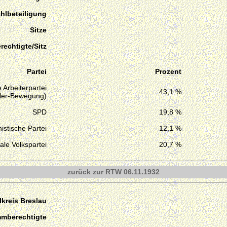
hlbeteiligung
Sitze
echtigte/Sitz
Partei
Prozent
 Arbeiterpartei
43,1 %
tler-Bewegung)
SPD
19,8 %
stische Partei
12,1 %
ale Volkspartei
20,7 %
zurück zur RTW 06.11.1932
kreis Breslau
mmberechtigte