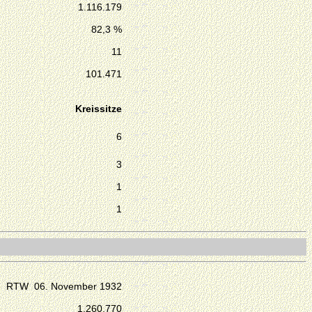
1.116.179
82,3 %
11
101.471
Kreissitze
6
3
1
1
RTW 06. November 1932
1.260.770