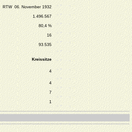
RTW 06. November 1932
1.496.567
80,4 %
16
93.535
Kreissitze
4
4
7
1