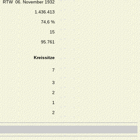
RTW 06. November 1932
1.436.413
74,6 %
15
95.761
Kreissitze
7
3
2
1
2