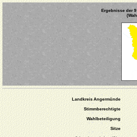
Ergebnisse der 9
(Wahl
Landkreis Angermünde
Stimmberechtigte
Wahlbeteiligung
Sitze