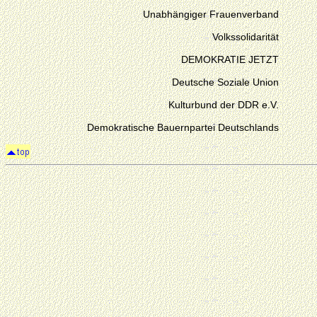
Unabhängiger Frauenverband
Volkssolidarität
DEMOKRATIE JETZT
Deutsche Soziale Union
Kulturbund der DDR e.V.
Demokratische Bauernpartei Deutschlands