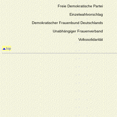
Freie Demokratische Partei
Einzelwahlvorschlag
Demokratischer Frauenbund Deutschlands
Unabhängiger Frauenverband
Volkssolidarität