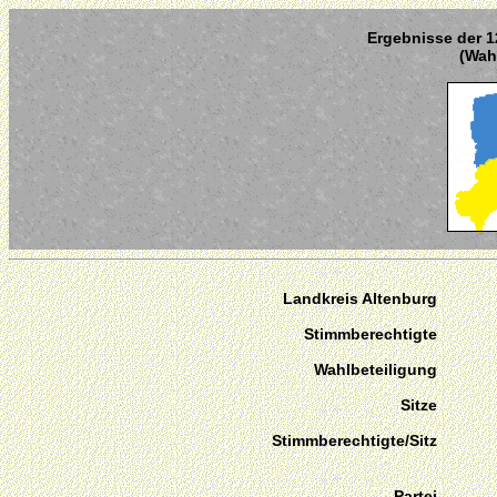
Ergebnisse der 1
(Wahl
Landkreis Altenburg
Stimmberechtigte
Wahlbeteiligung
Sitze
Stimmberechtigte/Sitz
Partei