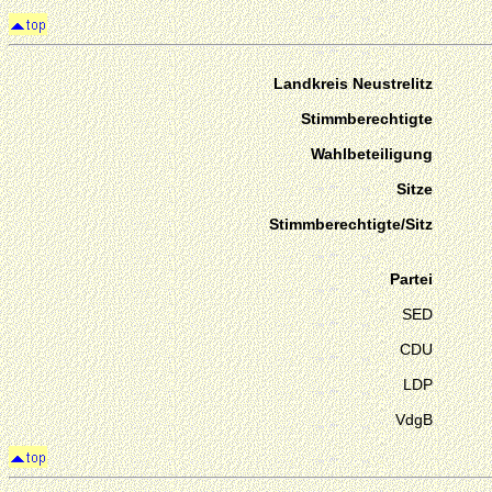
Landkreis Neustrelitz
Stimmberechtigte
Wahlbeteiligung
Sitze
Stimmberechtigte/Sitz
Partei
SED
CDU
LDP
VdgB