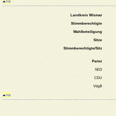
Landkreis Wismar
Stimmberechtigte
Wahlbeteiligung
Sitze
Stimmberechtigte/Sitz
Partei
SED
CDU
VdgB