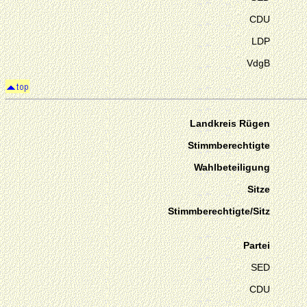
CDU
LDP
VdgB
Landkreis Rügen
Stimmberechtigte
Wahlbeteiligung
Sitze
Stimmberechtigte/Sitz
Partei
SED
CDU