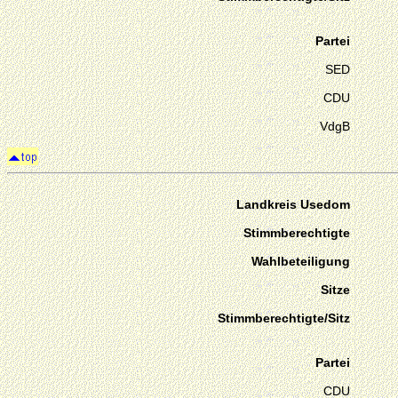
Partei
SED
CDU
VdgB
Landkreis Usedom
Stimmberechtigte
Wahlbeteiligung
Sitze
Stimmberechtigte/Sitz
Partei
CDU