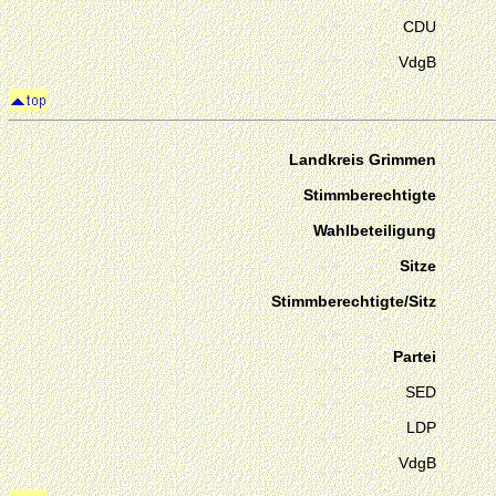
CDU
VdgB
Landkreis Grimmen
Stimmberechtigte
Wahlbeteiligung
Sitze
Stimmberechtigte/Sitz
Partei
SED
LDP
VdgB