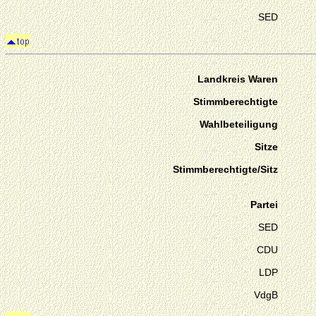
SED
Landkreis Waren
Stimmberechtigte
Wahlbeteiligung
Sitze
Stimmberechtigte/Sitz
Partei
SED
CDU
LDP
VdgB