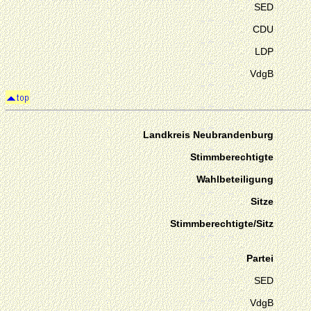
SED
CDU
LDP
VdgB
Landkreis Neubrandenburg
Stimmberechtigte
Wahlbeteiligung
Sitze
Stimmberechtigte/Sitz
Partei
SED
VdgB