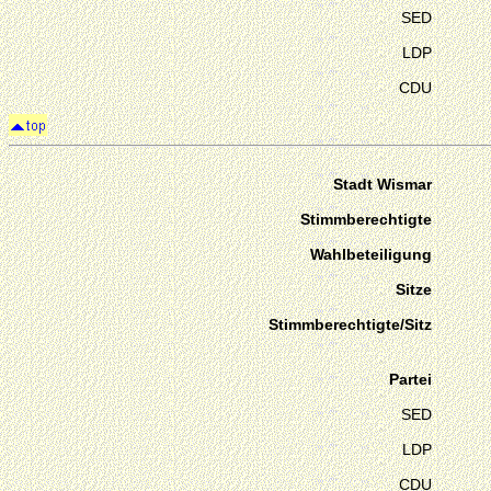
SED
LDP
CDU
Stadt Wismar
Stimmberechtigte
Wahlbeteiligung
Sitze
Stimmberechtigte/Sitz
Partei
SED
LDP
CDU