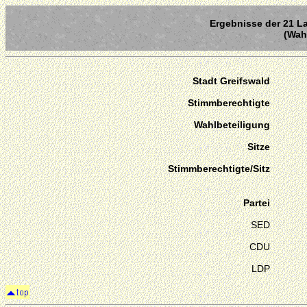
Ergebnisse der 21 La
(Wahl
Stadt Greifswald
Stimmberechtigte
Wahlbeteiligung
Sitze
Stimmberechtigte/Sitz
Partei
SED
CDU
LDP