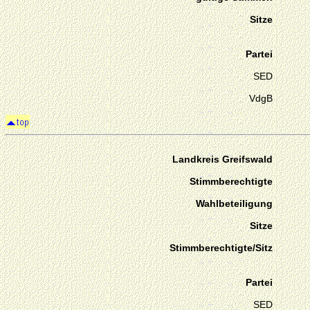
Sitze
Partei
SED
VdgB
Landkreis Greifswald
Stimmberechtigte
Wahlbeteiligung
Sitze
Stimmberechtigte/Sitz
Partei
SED