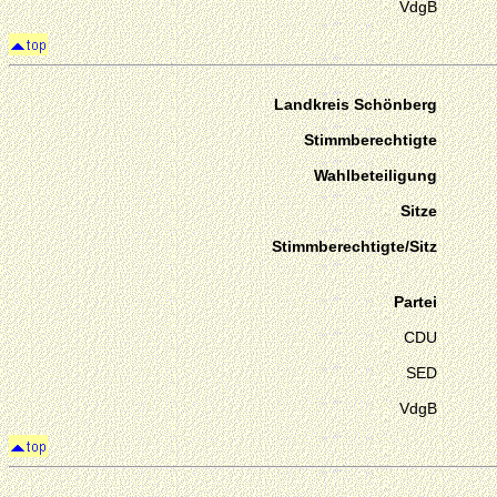
VdgB
Landkreis Schönberg
Stimmberechtigte
Wahlbeteiligung
Sitze
Stimmberechtigte/Sitz
Partei
CDU
SED
VdgB