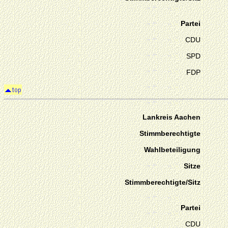
Partei
CDU
SPD
FDP
Lankreis Aachen
Stimmberechtigte
Wahlbeteiligung
Sitze
Stimmberechtigte/Sitz
Partei
CDU