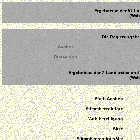
Ergebnisse der 57 La
(Wahl
Die Regierungsbe
Aachen
Düsseldorf
Ergebnisse der 7 Landkreise und 
(Wahl
Stadt Aachen
Stimmberechtigte
Wahlbeteiligung
Sitze
Stimmberechtigte/Sitz