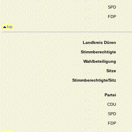
SPD
FDP
Landkreis Düren
Stimmberechtigte
Wahlbeteiligung
Sitze
Stimmberechtigte/Sitz
Partei
CDU
SPD
FDP