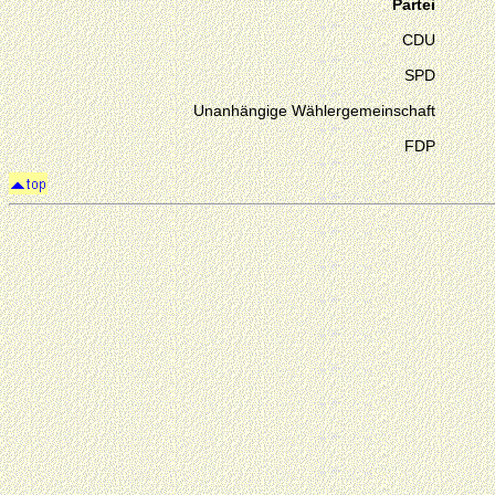
Partei
CDU
SPD
Unanhängige Wählergemeinschaft
FDP