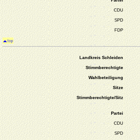
Partei
CDU
SPD
FDP
Landkreis Schleiden
Stimmberechtigte
Wahlbeteiligung
Sitze
Stimmberechtigte/Sitz
Partei
CDU
SPD