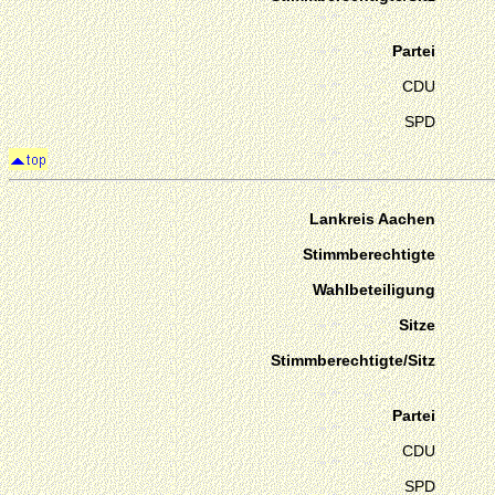
Partei
CDU
SPD
Lankreis Aachen
Stimmberechtigte
Wahlbeteiligung
Sitze
Stimmberechtigte/Sitz
Partei
CDU
SPD