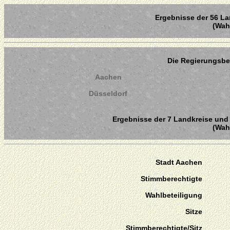
Ergebnisse der 56 La
(Wahl
Die Regierungsbe
Aachen
Düsseldorf
Ergebnisse der 7 Landkreise und 
(Wahl
Stadt Aachen
Stimmberechtigte
Wahlbeteiligung
Sitze
Stimmberechtigte/Sitz