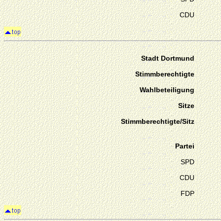
CDU
Stadt Dortmund
Stimmberechtigte
Wahlbeteiligung
Sitze
Stimmberechtigte/Sitz
Partei
SPD
CDU
FDP