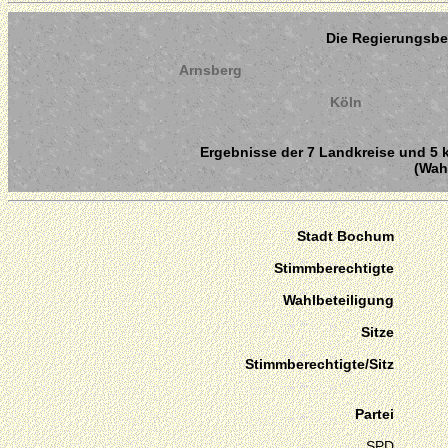
Die Regierungsbe
Arnsberg
Köln
Ergebnisse der 7 Landkreise und 5 k
(Wahl
Stadt Bochum
Stimmberechtigte
Wahlbeteiligung
Sitze
Stimmberechtigte/Sitz
Partei
SPD