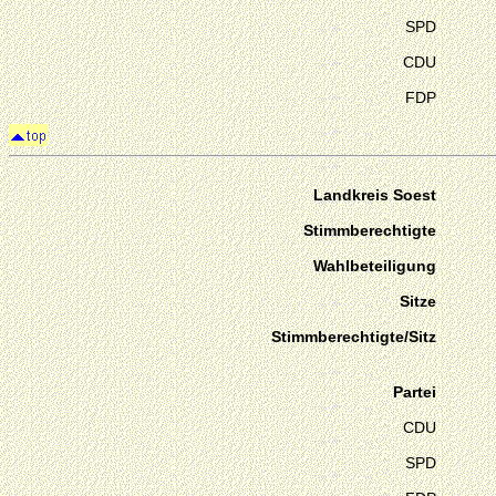
SPD
CDU
FDP
Landkreis Soest
Stimmberechtigte
Wahlbeteiligung
Sitze
Stimmberechtigte/Sitz
Partei
CDU
SPD