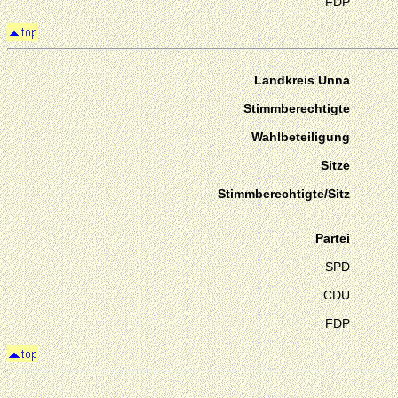
FDP
Landkreis Unna
Stimmberechtigte
Wahlbeteiligung
Sitze
Stimmberechtigte/Sitz
Partei
SPD
CDU
FDP