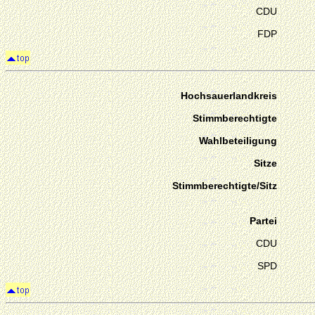
CDU
FDP
Hochsauerlandkreis
Stimmberechtigte
Wahlbeteiligung
Sitze
Stimmberechtigte/Sitz
Partei
CDU
SPD