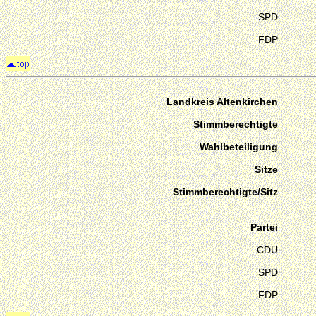
SPD
FDP
Landkreis Altenkirchen
Stimmberechtigte
Wahlbeteiligung
Sitze
Stimmberechtigte/Sitz
Partei
CDU
SPD
FDP