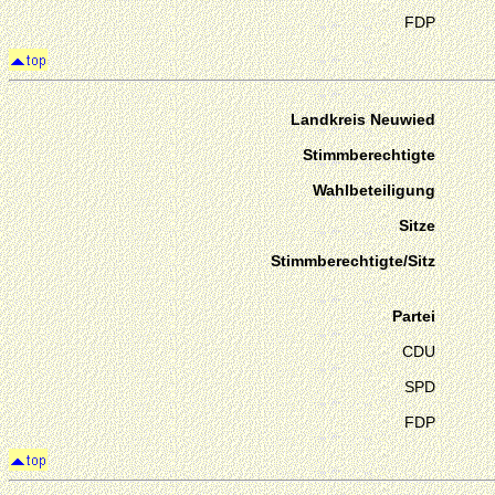
FDP
Landkreis Neuwied
Stimmberechtigte
Wahlbeteiligung
Sitze
Stimmberechtigte/Sitz
Partei
CDU
SPD
FDP