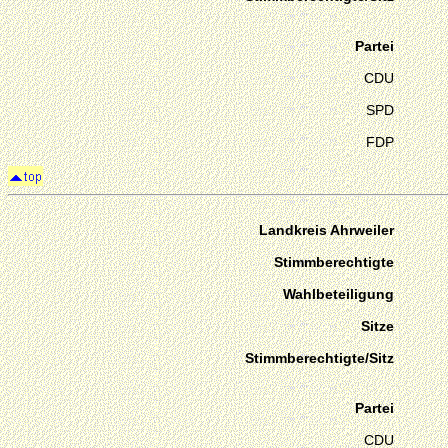
Partei
CDU
SPD
FDP
Landkreis Ahrweiler
Stimmberechtigte
Wahlbeteiligung
Sitze
Stimmberechtigte/Sitz
Partei
CDU