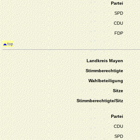
Partei
SPD
CDU
FDP
Landkreis Mayen
Stimmberechtigte
Wahlbeteiligung
Sitze
Stimmberechtigte/Sitz
Partei
CDU
SPD