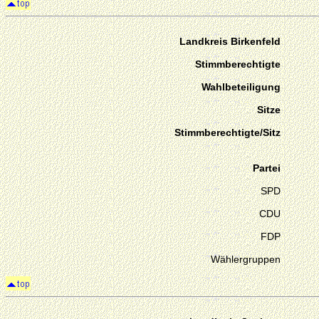
Landkreis Birkenfeld
Stimmberechtigte
Wahlbeteiligung
Sitze
Stimmberechtigte/Sitz
Partei
SPD
CDU
FDP
Wählergruppen