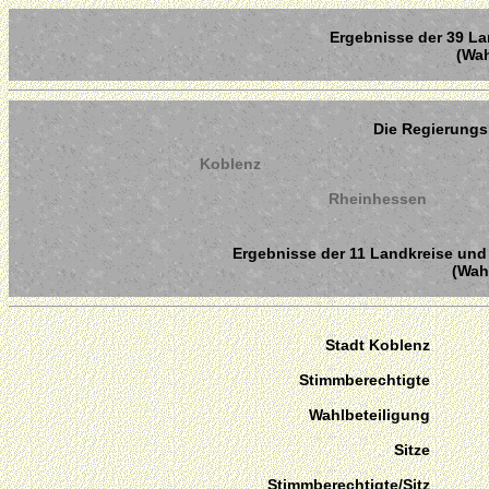
Ergebnisse der 39 La
(Wah
Die Regierungs
Koblenz
Rheinhessen
Ergebnisse der 11 Landkreise und 
(Wahl
Stadt Koblenz
Stimmberechtigte
Wahlbeteiligung
Sitze
Stimmberechtigte/Sitz