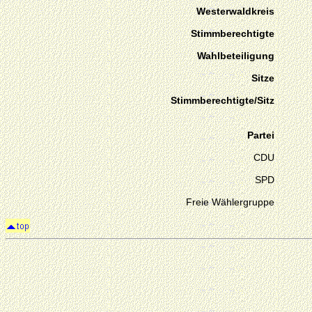
Westerwaldkreis
Stimmberechtigte
Wahlbeteiligung
Sitze
Stimmberechtigte/Sitz
Partei
CDU
SPD
Freie Wählergruppe