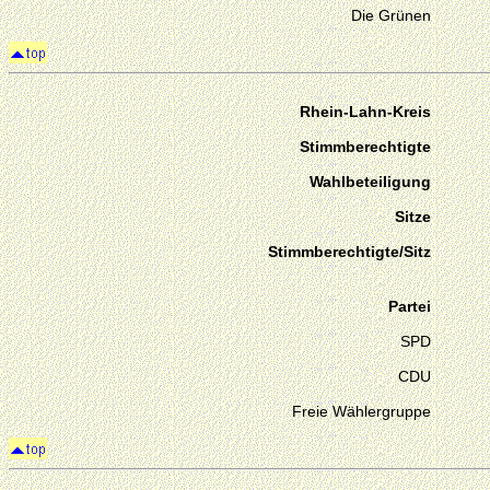
Die Grünen
Rhein-Lahn-Kreis
Stimmberechtigte
Wahlbeteiligung
Sitze
Stimmberechtigte/Sitz
Partei
SPD
CDU
Freie Wählergruppe