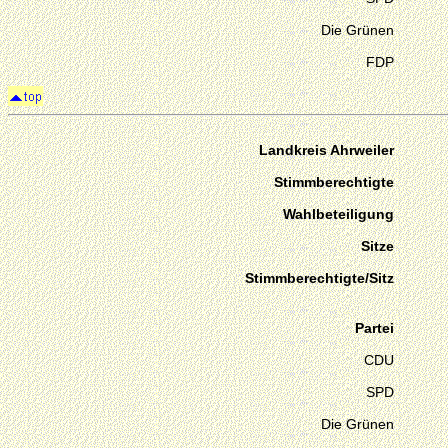
Die Grünen
FDP
Landkreis Ahrweiler
Stimmberechtigte
Wahlbeteiligung
Sitze
Stimmberechtigte/Sitz
Partei
CDU
SPD
Die Grünen