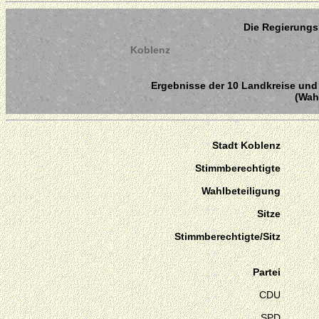
Die Regierungs
Koblenz
Ergebnisse der 10 Landkreise und 
(Wahl
Stadt Koblenz
Stimmberechtigte
Wahlbeteiligung
Sitze
Stimmberechtigte/Sitz
Partei
CDU
SPD