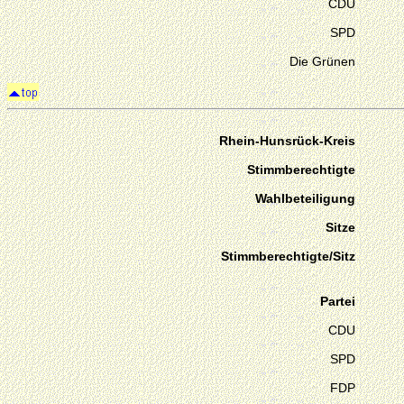
CDU
SPD
Die Grünen
Rhein-Hunsrück-Kreis
Stimmberechtigte
Wahlbeteiligung
Sitze
Stimmberechtigte/Sitz
Partei
CDU
SPD
FDP