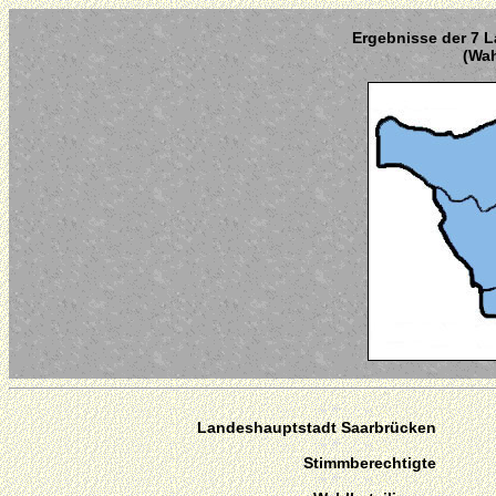
Ergebnisse der 7 L
(Wah
Landeshauptstadt Saarbrücken
Stimmberechtigte