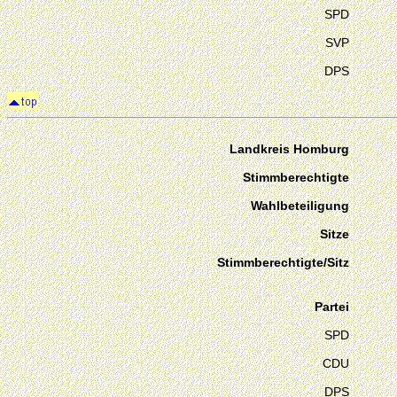
SPD
SVP
DPS
Landkreis Homburg
Stimmberechtigte
Wahlbeteiligung
Sitze
Stimmberechtigte/Sitz
Partei
SPD
CDU
DPS