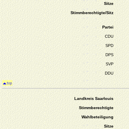
Sitze
Stimmberechtigte/Sitz
Partei
CDU
SPD
DPS
SVP
DDU
Landkreis Saarlouis
Stimmberechtigte
Wahlbeteiligung
Sitze