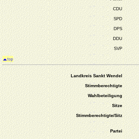
CDU
SPD
DPS
DDU
SVP
Landkreis Sankt Wendel
Stimmberechtigte
Wahlbeteiligung
Sitze
Stimmberechtigte/Sitz
Partei