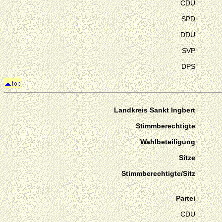
CDU
SPD
DDU
SVP
DPS
Landkreis Sankt Ingbert
Stimmberechtigte
Wahlbeteiligung
Sitze
Stimmberechtigte/Sitz
Partei
CDU