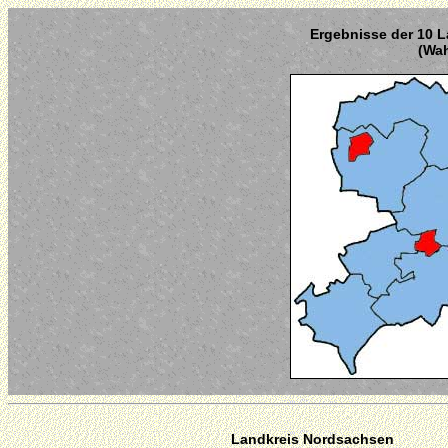
Ergebnisse der 10 L
(Wah
Landkreis Nordsachsen