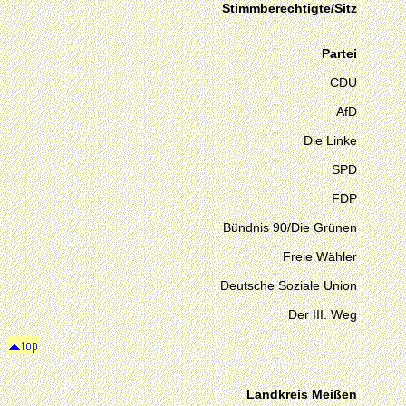
Stimmberechtigte/Sitz
Partei
CDU
AfD
Die Linke
SPD
FDP
Bündnis 90/Die Grünen
Freie Wähler
Deutsche Soziale Union
Der III. Weg
Landkreis Meißen