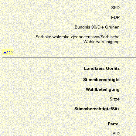
SPD
FDP
Bündnis 90/Die Grünen
Serbske wolerske zjednocenstwo/Sorbische
Wählervereinigung
Landkreis Görlitz
Stimmberechtigte
Wahlbeteiligung
Sitze
Stimmberechtigte/Sitz
Partei
AfD