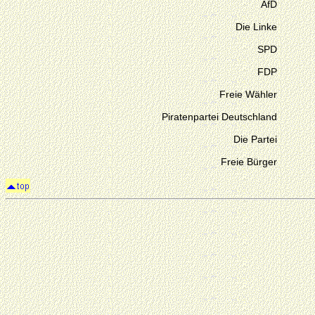
AfD
Die Linke
SPD
FDP
Freie Wähler
Piratenpartei Deutschland
Die Partei
Freie Bürger