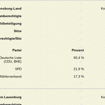
lensburg-Land
Ko
mmberechtigte
hlbeteiligung
Sitze
echtigte/Sitz
Partei
Prozent
Deutsche Liste
60,4 %
(CDU, BHE)
SPD
21,9 %
Wählerverband
17,3 %
um Lauenburg
Ko
mmberechtigte