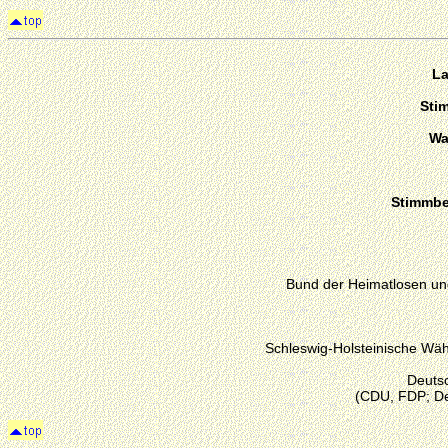
La
Sti
Wa
Stimmber
Bund der Heimatlosen un
Schleswig-Holsteinische Wäh
Deuts
(CDU, FDP; De