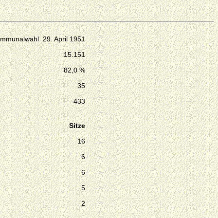
mmunalwahl 29. April 1951
15.151
82,0 %
35
433
Sitze
16
6
6
5
2