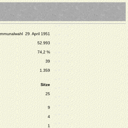
mmunalwahl 29. April 1951
52.993
74,2 %
39
1.359
Sitze
25
9
4
1