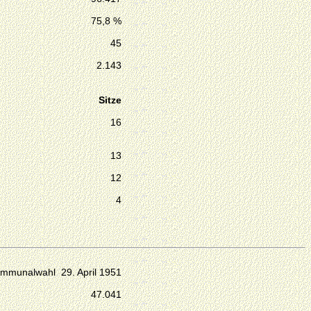
75,8 %
45
2.143
Sitze
16
13
12
4
mmunalwahl 29. April 1951
47.041