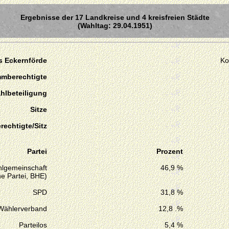
Ergebnisse der 17 Landkreise und 4 kreisfreien Städte
(Wahltag: 29.04.1951)
s Eckernförde
Ko
mmberechtigte
hlbeteiligung
Sitze
echtigte/Sitz
Partei
Prozent
lgemeinschaft
46,9 %
e Partei, BHE)
SPD
31,8 %
Wählerverband
12,8 .%
Parteilos
5,4 %