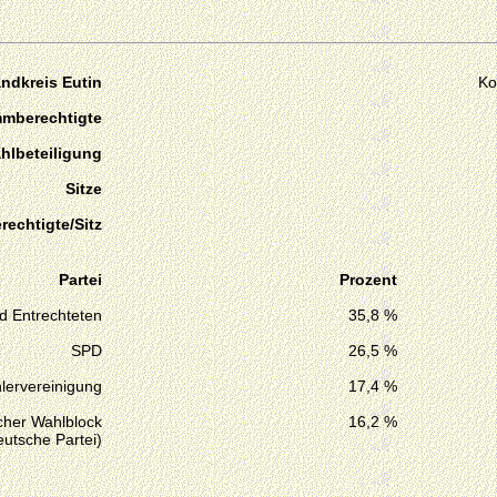
ndkreis Eutin
Ko
mmberechtigte
hlbeteiligung
Sitze
echtigte/Sitz
Partei
Prozent
d Entrechteten
35,8 %
SPD
26,5 %
lervereinigung
17,4 %
cher Wahlblock
16,2 %
utsche Partei)