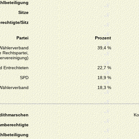
hlbeteiligung
Sitze
echtigte/Sitz
Partei
Prozent
Wählerverband
39,4 %
 Rechtspartei,
ervereinigung)
d Entrechteten
22,7 %
SPD
18,9 %
Wählerverband
18,3 %
rdithmarschen
Ko
mmberechtigte
hlbeteiligung