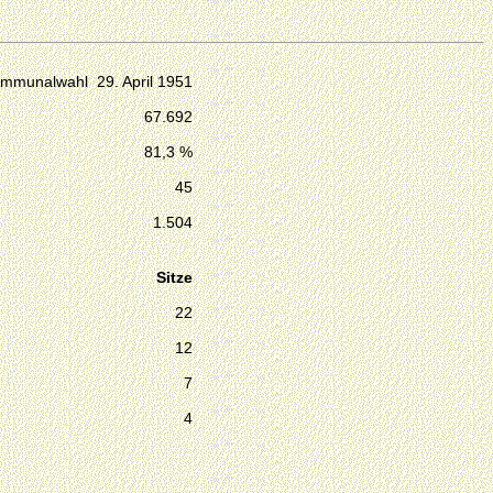
mmunalwahl 29. April 1951
67.692
81,3 %
45
1.504
Sitze
22
12
7
4