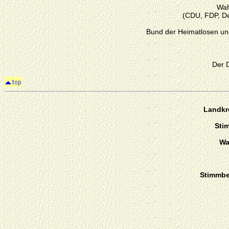
Wah
(CDU, FDP, De
Bund der Heimatlosen un
Der 
Landkr
Sti
Wa
Stimmber