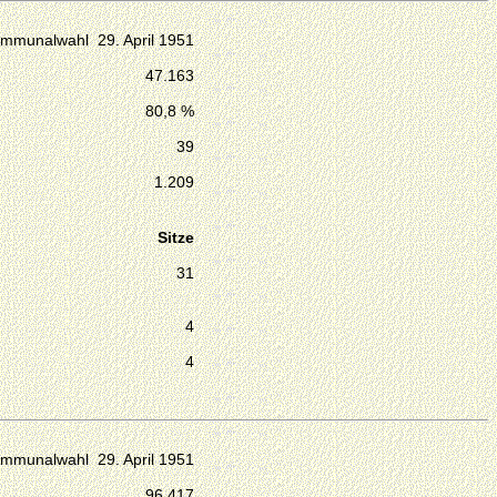
mmunalwahl 29. April 1951
47.163
80,8 %
39
1.209
Sitze
31
4
4
mmunalwahl 29. April 1951
96.417