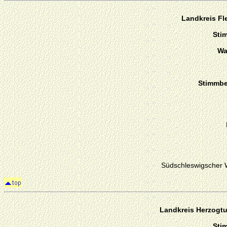
Landkreis F
Sti
Wa
Stimmber
Südschleswigscher 
Landkreis Herzogt
Sti