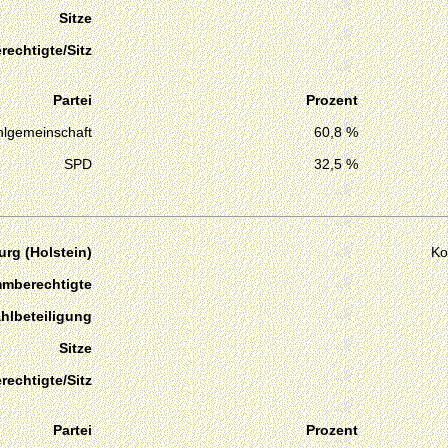
Sitze
echtigte/Sitz
Partei
Prozent
lgemeinschaft
60,8 %
SPD
32,5 %
rg (Holstein)
Ko
mmberechtigte
hlbeteiligung
Sitze
echtigte/Sitz
Partei
Prozent