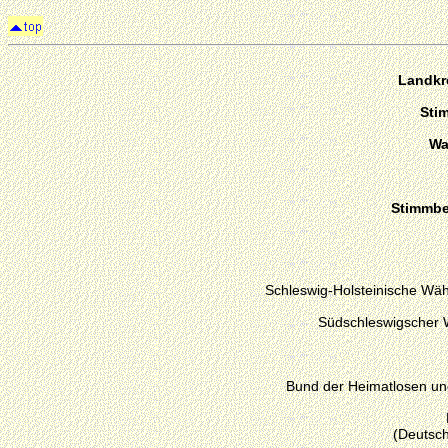
Landkre
Sti
Wa
Stimmber
Schleswig-Holsteinische Wäh
Südschleswigscher 
Bund der Heimatlosen un
(Deutsch