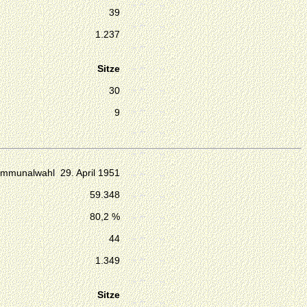
39
1.237
Sitze
30
9
mmunalwahl 29. April 1951
59.348
80,2 %
44
1.349
Sitze