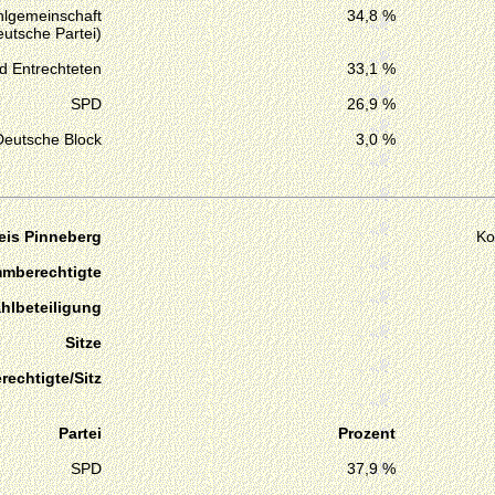
lgemeinschaft
34,8 %
utsche Partei)
d Entrechteten
33,1 %
SPD
26,9 %
Deutsche Block
3,0 %
eis Pinneberg
Ko
mmberechtigte
hlbeteiligung
Sitze
echtigte/Sitz
Partei
Prozent
SPD
37,9 %