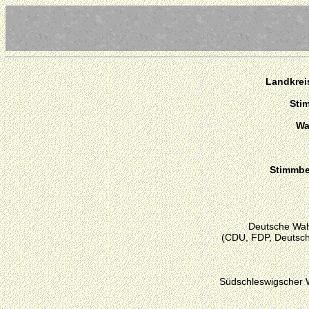
Landkrei
Sti
Wa
Stimmber
Deutsche Wah
(CDU, FDP, Deutsch
Südschleswigscher 