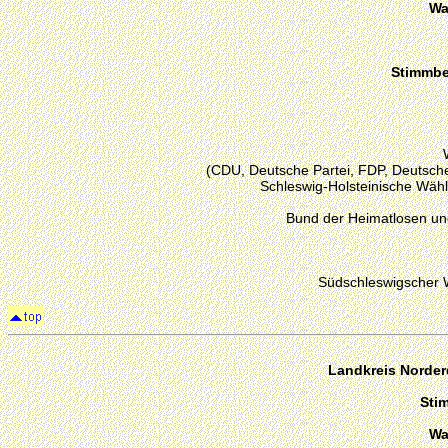
Wa
Stimmber
(CDU, Deutsche Partei, FDP, Deutsche
Schleswig-Holsteinische Wähl
Bund der Heimatlosen un
Südschleswigscher 
Landkreis Norde
Sti
Wa