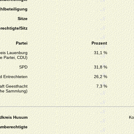
hlbeteiligung
Sitze
echtigte/Sitz
Partei
Prozent
eis Lauenburg
31,1 %
e Partei, CDU)
SPD
31,8 %
d Entrechteten
26,2 %
ft Geesthacht
7,3 %
sche Sammlung)
dkreis Husum
Ko
mmberechtigte