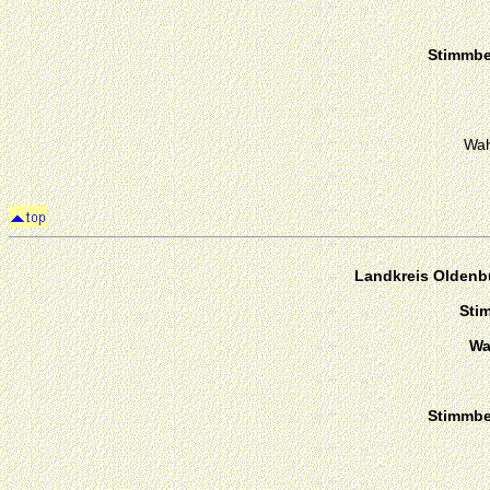
Stimmber
Wah
Landkreis Oldenbu
Sti
Wa
Stimmber