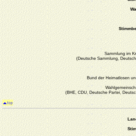
Wa
Stimmber
Sammlung im Kr
(Deutsche Sammlung, Deutsch
Bund der Heimatlosen un
Wahlgemeinscha
(BHE, CDU, Deutsche Partei, Deut
Lan
Sti