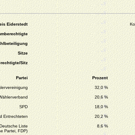
is Eiderstedt
Ko
mmberechtigte
hlbeteiligung
Sitze
echtigte/Sitz
Partei
Prozent
lervereinigung
32,0 %
Wählerverband
20,6 %
SPD
18,0 %
d Entrechteten
20,2 %
Deutsche Liste
8,6 %
e Partei, FDP)