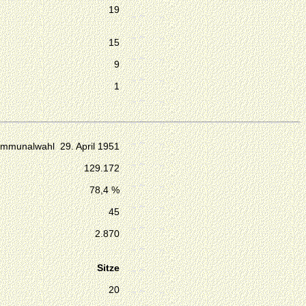
19
15
9
1
mmunalwahl 29. April 1951
129.172
78,4 %
45
2.870
Sitze
20