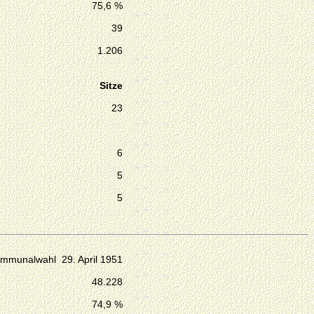
75,6 %
39
1.206
Sitze
23
6
5
5
mmunalwahl 29. April 1951
48.228
74,9 %