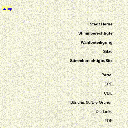
Stadt Herne
Stimmberechtigte
Wahlbeteiligung
Sitze
Stimmberechtigte/Sitz
Partei
SPD
CDU
Bündnis 90/Die Grünen
Die Linke
FDP