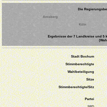
Die Regierungsbe
Arnsberg
Köln
Ergebnisse der 7 Landkreise und 5 k
(Wahl
Stadt Bochum
Stimmberechtigte
Wahlbeteiligung
Sitze
Stimmberechtigte/Sitz
Partei
SPD